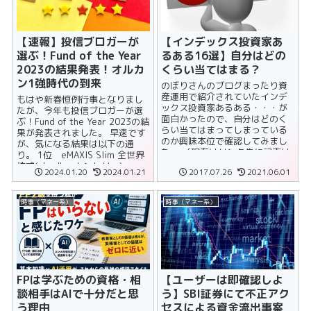
【速報】投信ブロガーが
【インデックス投資家あ
選ぶ！Fund of the Year
るある16選】自分はどの
2023の結果発表！オルカ
くらい当てはまる？
ン1強時代の到来
のぼりさんのブログまったり資
産運用で紹介されていたインデ
もはや新春恒例行事となりまし
ックス投資家あるある・・・が
たが、今年も投信ブロガーが選
面白かったので、自分はどのく
ぶ！Fund of the Year 2023の結
らい当てはまってしまっている
果が発表されました。 早速です
のか興味本位で確認してみまし
が、気になる結果は以下の通
た。 （現在はリンク先に記事は
り。 1位 eMAXIS Slim 全世界
ないようです） ファンドの運
株式(オール・カントリー) ......
2024.01.20
2024.01.21
2017.07.26
2021.06.01
用......
時事（マネー系）
時事（マネー系）
FPは学ぶための資格・相
【ユーザーは即確認しよ
談相手はAIで十分だと思
う】SBI証券にて不正アク
う理由
セスによる資金流出事案