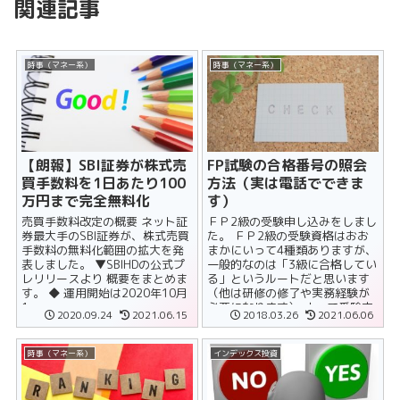
関連記事
時事（マネー系）
時事（マネー系）
【朗報】SBI証券が株式売
FP試験の合格番号の照会
買手数料を1日あたり100
方法（実は電話でできま
万円まで完全無料化
す）
売買手数料改定の概要 ネット証
ＦＰ2級の受験申し込みをしまし
券最大手のSBI証券が、株式売買
た。 ＦＰ2級の受験資格はおお
手数料の無料化範囲の拡大を発
まかにいって4種類ありますが、
表しました。 ▼SBIHDの公式プ
一般的なのは「3級に合格してい
レリリースより 概要をまとめま
る」というルートだと思います
す。 ◆ 運用開始は2020年10月
（他は研修の修了や実務経験が
1......
必要になります） よって受験申
2020.09.24
2021.06.15
2018.03.26
2021.06.06
込の際に下位（2級であれば......
時事（マネー系）
インデックス投資