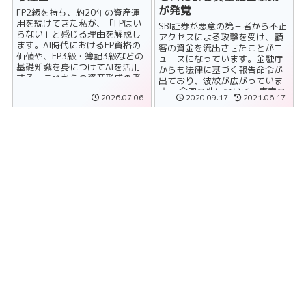
が発覚
FP2級を持ち、約20年の資産運
用を続けてきた私が、「FPはい
SBI証券が悪意の第三者から不正
らない」と感じる理由を解説し
アクセスによる攻撃を受け、顧
ます。AI時代におけるFP資格の
客の資金を流出させたことがニ
価値や、FP3級・簿記3級などの
ュースになっています。金融庁
基礎知識を身につけてAIを活用
からも法律に基づく報告命令が
する、これからの資産形成の考
出ており、波紋が広がっていま
え方を紹介します。
す。 今回の件について、事案の
2026.07.06
2020.09.17
2021.06.17
概要とユーザーと......