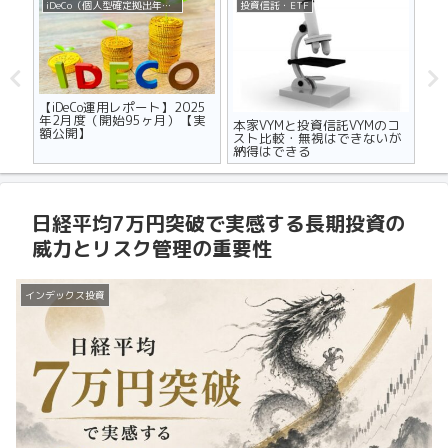
iDeCo（個人型確定拠出年金）
投資信託・ETF
不
ザの
【iDeCo運用レポート】2025
マ
世代
年2月度（開始95ヶ月）【実
り
本家VYMと投資信託VYMのコ
額公開】
メ
スト比較・無視はできないが
納得はできる
日経平均7万円突破で実感する長期投資の
威力とリスク管理の重要性
インデックス投資