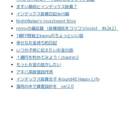
ますい画伯とインデックス投資？
インデックス投資日記＠川崎
NightWalker's Investment Blog
rennyの備忘録 （投資信託をコツコツinvest #k2k2）
1級FP技能士kaoruのちょっといい話
幸せなお金持ち的日記
いつか子供に伝えたいお金の話
１億円を貯めてみよう！chapter2
もっとお金の話がしたい
アキバ系投信自作派
インデックス投資女子 Around40 Happy Life
海舟の中で資産設計を ver2.0