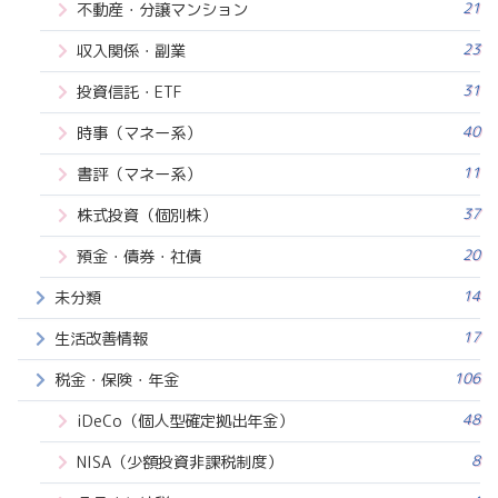
21
不動産・分譲マンション
23
収入関係・副業
31
投資信託・ETF
40
時事（マネー系）
11
書評（マネー系）
37
株式投資（個別株）
20
預金・債券・社債
14
未分類
17
生活改善情報
106
税金・保険・年金
48
iDeCo（個人型確定拠出年金）
8
NISA（少額投資非課税制度）