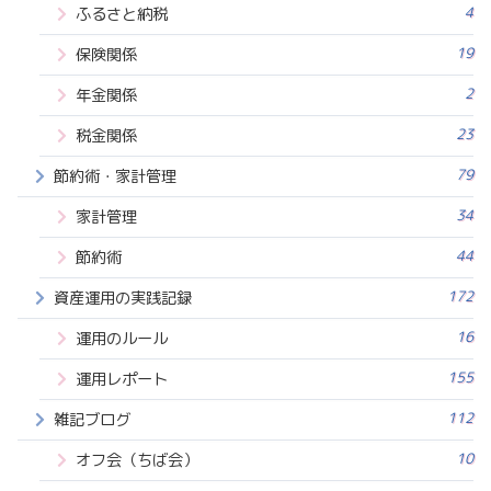
4
ふるさと納税
19
保険関係
2
年金関係
23
税金関係
79
節約術・家計管理
34
家計管理
44
節約術
172
資産運用の実践記録
16
運用のルール
155
運用レポート
112
雑記ブログ
10
オフ会（ちば会）