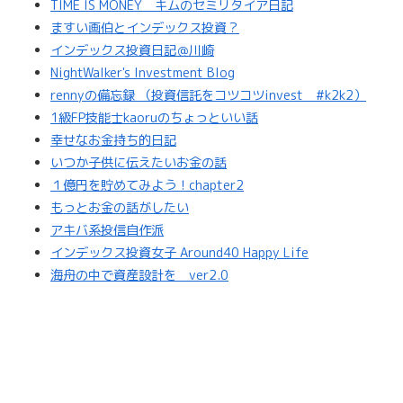
TIME IS MONEY キムのセミリタイア日記
ますい画伯とインデックス投資？
インデックス投資日記＠川崎
NightWalker's Investment Blog
rennyの備忘録 （投資信託をコツコツinvest #k2k2）
1級FP技能士kaoruのちょっといい話
幸せなお金持ち的日記
いつか子供に伝えたいお金の話
１億円を貯めてみよう！chapter2
もっとお金の話がしたい
アキバ系投信自作派
インデックス投資女子 Around40 Happy Life
海舟の中で資産設計を ver2.0