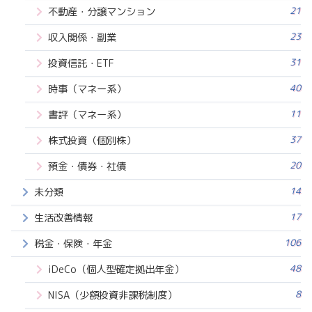
21
不動産・分譲マンション
23
収入関係・副業
31
投資信託・ETF
40
時事（マネー系）
11
書評（マネー系）
37
株式投資（個別株）
20
預金・債券・社債
14
未分類
17
生活改善情報
106
税金・保険・年金
48
iDeCo（個人型確定拠出年金）
8
NISA（少額投資非課税制度）