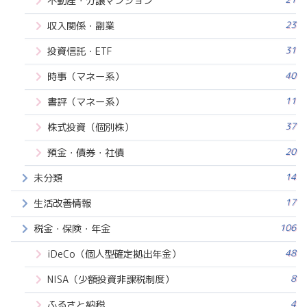
不動産・分譲マンション
23
収入関係・副業
31
投資信託・ETF
40
時事（マネー系）
11
書評（マネー系）
37
株式投資（個別株）
20
預金・債券・社債
14
未分類
17
生活改善情報
106
税金・保険・年金
48
iDeCo（個人型確定拠出年金）
8
NISA（少額投資非課税制度）
4
ふるさと納税