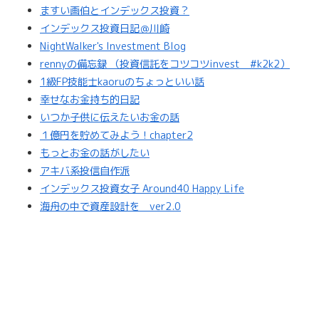
ますい画伯とインデックス投資？
インデックス投資日記＠川崎
NightWalker's Investment Blog
rennyの備忘録 （投資信託をコツコツinvest #k2k2）
1級FP技能士kaoruのちょっといい話
幸せなお金持ち的日記
いつか子供に伝えたいお金の話
１億円を貯めてみよう！chapter2
もっとお金の話がしたい
アキバ系投信自作派
インデックス投資女子 Around40 Happy Life
海舟の中で資産設計を ver2.0