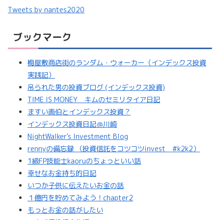
Tweets by nantes2020
ブックマーク
梅屋敷商店街のランダム・ウォーカー（インデックス投資
実践記）
吊られた男の投資ブログ (インデックス投資)
TIME IS MONEY キムのセミリタイア日記
ますい画伯とインデックス投資？
インデックス投資日記＠川崎
NightWalker's Investment Blog
rennyの備忘録 （投資信託をコツコツinvest #k2k2）
1級FP技能士kaoruのちょっといい話
幸せなお金持ち的日記
いつか子供に伝えたいお金の話
１億円を貯めてみよう！chapter2
もっとお金の話がしたい