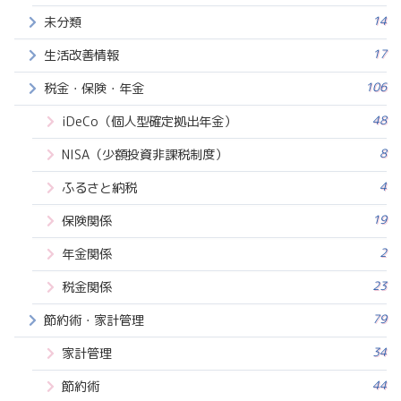
14
未分類
17
生活改善情報
106
税金・保険・年金
48
iDeCo（個人型確定拠出年金）
8
NISA（少額投資非課税制度）
4
ふるさと納税
19
保険関係
2
年金関係
23
税金関係
79
節約術・家計管理
34
家計管理
44
節約術