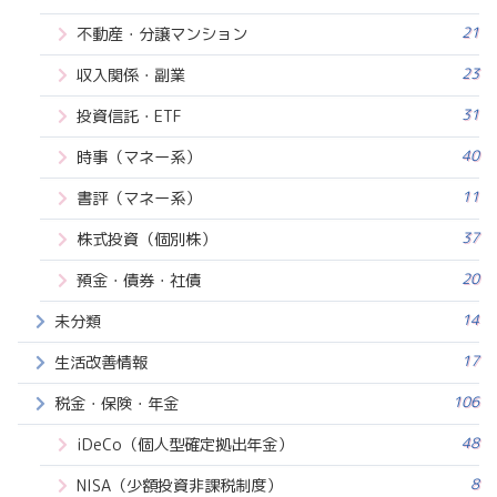
21
不動産・分譲マンション
23
収入関係・副業
31
投資信託・ETF
40
時事（マネー系）
11
書評（マネー系）
37
株式投資（個別株）
20
預金・債券・社債
14
未分類
17
生活改善情報
106
税金・保険・年金
48
iDeCo（個人型確定拠出年金）
8
NISA（少額投資非課税制度）