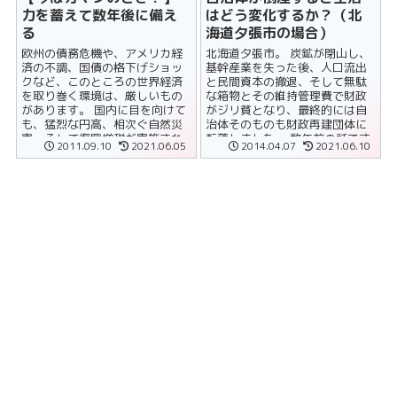
力を蓄えて数年後に備え
はどう変化するか？（北
る
海道夕張市の場合）
欧州の債務危機や、アメリカ経
北海道夕張市。 炭鉱が閉山し、
済の不調、国債の格下げショッ
基幹産業を失った後、人口流出
クなど、このところの世界経済
と民間資本の撤退、そして無駄
を取り巻く環境は、厳しいもの
な箱物とその維持管理費で財政
があります。 国内に目を向けて
がジリ貧となり、最終的には自
も、猛烈な円高、相次ぐ自然災
治体そのものも財政再建団体に
害、そして復興増税が実施され
転落しました。 数年前の話です
2011.09.10
2021.06.05
2014.04.07
2021.06.10
る可能性が高まるなど、これま
が、現実に日本で起きている出
た先行きが晴......
来事です......