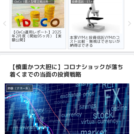
iDeCo（個人型確定拠出年金）
投資信託・ETF
不
ザの
【iDeCo運用レポート】2025
マ
世代
年2月度（開始95ヶ月）【実
り
本家VYMと投資信託VYMのコ
額公開】
メ
スト比較・無視はできないが
納得はできる
【慎重かつ大胆に】コロナショックが落ち
着くまでの当面の投資戦略
時事（マネー系）