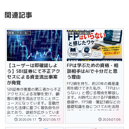
関連記事
時事（マネー系）
時事（マネー系）
【ユーザーは即確認しよ
FPは学ぶための資格・相
う】SBI証券にて不正アク
談相手はAIで十分だと思
セスによる資金流出事案
う理由
が発覚
FP2級を持ち、約20年の資産運
用を続けてきた私が、「FPはい
SBI証券が悪意の第三者から不正
らない」と感じる理由を解説し
アクセスによる攻撃を受け、顧
ます。AI時代におけるFP資格の
客の資金を流出させたことがニ
価値や、FP3級・簿記3級などの
ュースになっています。金融庁
基礎知識を身につけてAIを活用
からも法律に基づく報告命令が
する、これからの資産形成の考
出ており、波紋が広がっていま
え方を紹介します。
す。 今回の件について、事案の
2020.09.17
2021.06.17
2026.07.06
概要とユーザーと......