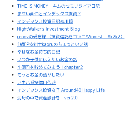
TIME IS MONEY キムのセミリタイア日記
ますい画伯とインデックス投資？
インデックス投資日記＠川崎
NightWalker's Investment Blog
rennyの備忘録 （投資信託をコツコツinvest #k2k2）
1級FP技能士kaoruのちょっといい話
幸せなお金持ち的日記
いつか子供に伝えたいお金の話
１億円を貯めてみよう！chapter2
もっとお金の話がしたい
アキバ系投信自作派
インデックス投資女子 Around40 Happy Life
海舟の中で資産設計を ver2.0