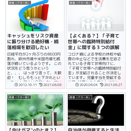
時事（マネー系）
時事（マネー系）
キャッシュをリスク資産
【よくある？】「子育て
に振り分ける絶好機・続
世帯への臨時特別給付
落相場を歓迎したい
金」に関する３つの誤解
日経平均が2ヶ月ぶりの8600円
コロナ禍による学校の休校や給
割れ、欧州市場や米国市場も続
食の中止などで生活費を圧迫さ
落が続いているようです。 この
れている子育て世帯向けに、
状況をどう思うかという
「子育て世帯への臨時特別給付
と、、、 はっきり言って、大歓
金」が支給されることが決定し
迎！ むしろもっと下がれとい
ています。児童手当を受給する
いたい！ 理由は余剰となってい
世帯（0歳から中学生）に対し、
2012.10.11
2021.06.06
2020.06.04
2021.06.27
たキャッシュをリスク資産に振
臨時特別の給付金として支給す
り......
るものです。 ......
時事（マネー系）
時事（マネー系）
【今はガマンのとき？】
自治体が倒産すると生活