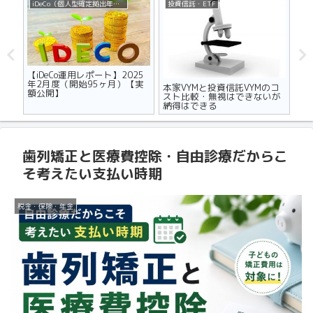
iDeCo（個人型確定拠出年金）
投資信託・ETF
不
ザの
【iDeCo運用レポート】2025
マ
世代
年2月度（開始95ヶ月）【実
り
本家VYMと投資信託VYMのコ
額公開】
メ
スト比較・無視はできないが
納得はできる
歯列矯正と医療費控除・自由診療だからこ
そ考えたい支払い時期
税金・保険・年金