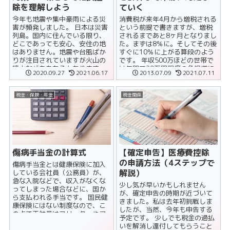
除を理解しよう
ていく
今年も地震や集中豪雨による災
消費税が来年4月から増税される
害が頻発しました。 日本は災害
という前提で書きますが、増税
列島。国内に住んでいる限り、
されるまであと8ヶ月となりまし
どこであっても安心、安住の地
た。まずは8％に。そしてその後
はありません。地震や台風ばか
すぐに10％に上がる算段のよう
りが注目されていますが火山の
です。 年収500万ほどの世帯で
噴火などももちろんあります
は年間で20万円程度の負担増に
2020.09.27
2021.06.17
2013.07.09
2021.07.11
し、最近では温暖化の影響もあ
なるとのこと。自分の年収......
って、夏の日常......
税金・保険・年金
税金関係
傷病手当金の計算式
【確定申告】医療費控除
の申請方法（4ステップで
傷病手当金とは健康保険に加入
解説）
している会社員（公務員）が、
急な入院などで、収入がなくな
少し気が早いかもしれません
ってしまった場合などに、国か
が、確定申告の時期が近づいて
ら支払われる手当です。 国民健
きました。私は去年初挑戦しま
康保険にはない制度なので、こ
したが、当然、今年も申告する
の点で正社員はフリーターやア
予定です。 少しでも税金の過払
ルバイトよりも安定性（安心
いを解消し還付してもらうこと