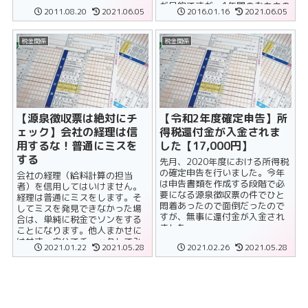
感）があります......
が目的ですが、1年間のおカネの
2011.08.20
2021.06.05
2016.01.16
2021.06.05
流れを追いながら申告書を作る
ことは大いに......
税金関係
税金関係
【源泉徴収票は絶対にチ
【令和2年度確定申告】所
ェック】会社の経理は信
得税還付金が入金されま
用するな！普通にミスを
した【17,000円】
する
先月、2020年度における所得税
の確定申告を行いました。今年
会社の経理（給料計算の担当
は申告書類を作成する段階で必
者）を信用してはいけません。
要になる源泉徴収票の件でひと
経理は普通にミスをします。そ
悶着あったので面倒だったので
してミスを発見できなかった場
すが、無事に還付金が入金され
合は、単純に税金でソンをする
ました。
ことになります。他人まかせに
はせず、自分でチェックしてみ
2021.01.22
2021.05.28
2021.02.26
2021.05.28
ることをお勧めします。