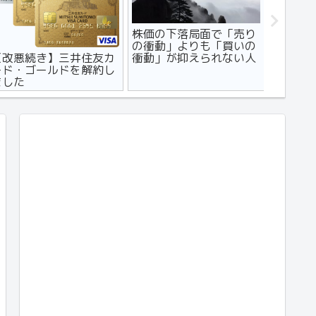
株価の下落局面で「売り
【マン
の衝動」よりも「買いの
コンビニ
【改悪続き】三井住友カ
衝動」が抑えられない人
デメリッ
ード・ゴールドを解約し
に読んでほしい記事
ました