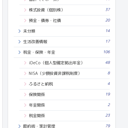
37
株式投資（個別株）
20
預金・債券・社債
14
未分類
17
生活改善情報
106
税金・保険・年金
48
iDeCo（個人型確定拠出年金）
8
NISA（少額投資非課税制度）
4
ふるさと納税
19
保険関係
2
年金関係
23
税金関係
79
節約術・家計管理