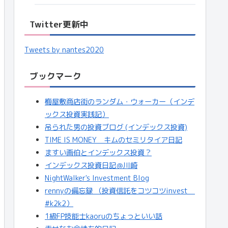
Twitter更新中
Tweets by nantes2020
ブックマーク
梅屋敷商店街のランダム・ウォーカー（インデ
ックス投資実践記）
吊られた男の投資ブログ (インデックス投資)
TIME IS MONEY キムのセミリタイア日記
ますい画伯とインデックス投資？
インデックス投資日記＠川崎
NightWalker's Investment Blog
rennyの備忘録 （投資信託をコツコツinvest
#k2k2）
1級FP技能士kaoruのちょっといい話