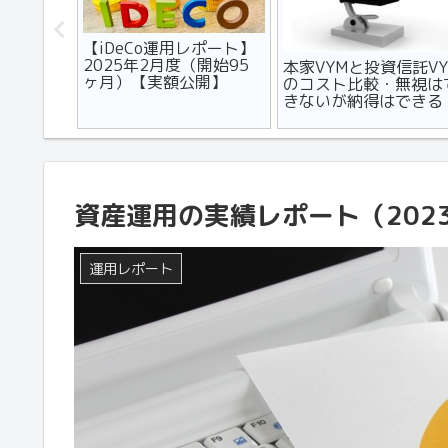
フルエン
【iDeCo運用レポート】
用を助成
2025年2月度（開始95
本家VYMと投資信託VY
ヶ月）【実額公開】
のコスト比較・無視は
きないが納得はできる
資産運用の実績レポート（202
運用レポート