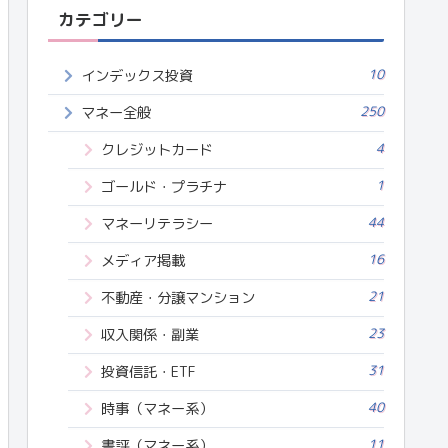
カテゴリー
10
インデックス投資
250
マネー全般
4
クレジットカード
1
ゴールド・プラチナ
44
マネーリテラシー
16
メディア掲載
21
不動産・分譲マンション
23
収入関係・副業
31
投資信託・ETF
40
時事（マネー系）
11
書評（マネー系）