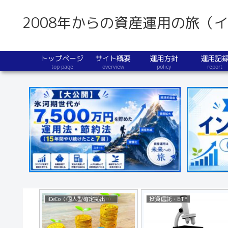
2008年からの資産運用の旅（
トップページ
サイト概要
運用方針
運用記
top page
overview
policy
report
iDeCo（個人型確定拠出年金）
投資信託・ETF