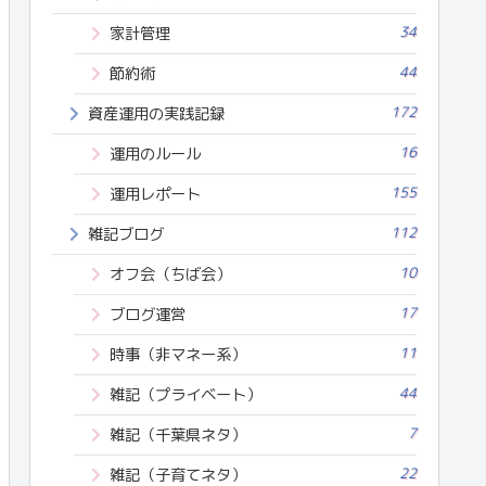
34
家計管理
44
節約術
172
資産運用の実践記録
16
運用のルール
155
運用レポート
112
雑記ブログ
10
オフ会（ちば会）
17
ブログ運営
11
時事（非マネー系）
44
雑記（プライベート）
7
雑記（千葉県ネタ）
22
雑記（子育てネタ）