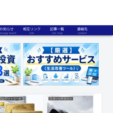
お知らせ
相互リンク
記事一覧
連絡先
essage board
link
site map
contact
クレジットカード
マネーリテラシー
不動産・