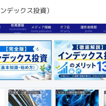
インデックス投資）
推薦書籍
録
メディア掲載
オフ会
運営者情報
recommended
media publication
off party
profile
m
books
不動産・分譲マンション
NISA（少額投資非課税制度）