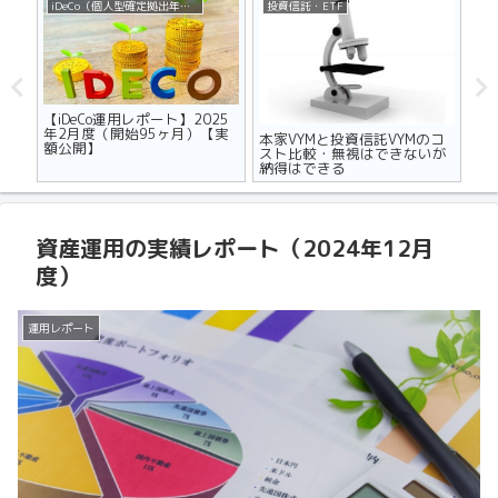
iDeCo（個人型確定拠出年金）
投資信託・ETF
不
ザの
【iDeCo運用レポート】2025
マ
世代
年2月度（開始95ヶ月）【実
り
本家VYMと投資信託VYMのコ
額公開】
メ
スト比較・無視はできないが
納得はできる
資産運用の実績レポート（2024年12月
度）
運用レポート