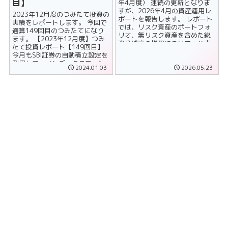
目】
年4月度） 連続の更新となりま
すが、2026年4月の資産運用レ
2023年12月度のつみたて投資の
ポートを報告します。 レポート
実績をレポートします。 今回で
では、リスク資産のポートフォ
通算149回目のつみたてになり
リオ、無リスク資産を含めた総
ます。 【2023年12月度】つみ
資産残高の推移について、公表
たて投資レポート【149回目】
しています。 リスク資産の......
今月もSBI証券の自動積立設定を
利用して、インデックスファン
2024.01.03
2026.05.23
ドの買い付けを......