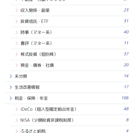
23
収入関係・副業
31
投資信託・ETF
40
時事（マネー系）
11
書評（マネー系）
37
株式投資（個別株）
20
預金・債券・社債
14
未分類
17
生活改善情報
106
税金・保険・年金
48
iDeCo（個人型確定拠出年金）
8
NISA（少額投資非課税制度）
4
ふるさと納税