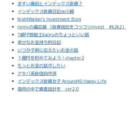
ますい画伯とインデックス投資？
インデックス投資日記＠川崎
NightWalker's Investment Blog
rennyの備忘録 （投資信託をコツコツinvest #k2k2）
1級FP技能士kaoruのちょっといい話
幸せなお金持ち的日記
いつか子供に伝えたいお金の話
１億円を貯めてみよう！chapter2
もっとお金の話がしたい
アキバ系投信自作派
インデックス投資女子 Around40 Happy Life
海舟の中で資産設計を ver2.0