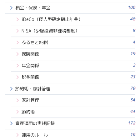
106
税金・保険・年金
48
iDeCo（個人型確定拠出年金）
8
NISA（少額投資非課税制度）
4
ふるさと納税
19
保険関係
2
年金関係
23
税金関係
79
節約術・家計管理
34
家計管理
44
節約術
172
資産運用の実践記録
16
運用のルール