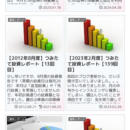
目】 今月もSBI証券の自動積立
もSBI証券の自動積立設定を利用
設定を利用して、インデックス
して、インデックスファンドの
2023.01.18
2024.04.29
ファンドの買い付けを......
買い付けを行いまし......
運用レポート
運用レポート
【2012年8月度】つみた
【2023年2月度】つみた
て投資レポート【13回
て投資レポート【139回
目】
目】
少し早いですが、8月度の投資報
前回のブログ更新から、だいぶ
告です（実際の投資日は毎月26
間が空いてしまいました。。。
日） 本月は「追加投資」や「先
いろいろありましたが、月の中
行投資」を実施していませんの
旬からインフルエンザに罹患し
で、年初計画通りの投資額とな
てしまい、寝込んでいたことが
りました。最近は株価の回復傾
原因です（泣） 気を取り直して
向が鮮明になっているのです
2023年2月度のつみたて投資の
2012.08.21
2021.06.23
2023.02.26
が、値ごろ感がなくなってきて
実績をレポートします。 通算
いるので、......
139......
運用レポート
運用レポート