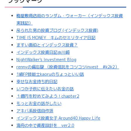
ブックマーク
梅屋敷商店街のランダム・ウォーカー（インデックス投資
実践記）
吊られた男の投資ブログ (インデックス投資)
TIME IS MONEY キムのセミリタイア日記
ますい画伯とインデックス投資？
インデックス投資日記＠川崎
NightWalker's Investment Blog
rennyの備忘録 （投資信託をコツコツinvest #k2k2）
1級FP技能士kaoruのちょっといい話
幸せなお金持ち的日記
いつか子供に伝えたいお金の話
１億円を貯めてみよう！chapter2
もっとお金の話がしたい
アキバ系投信自作派
インデックス投資女子 Around40 Happy Life
海舟の中で資産設計を ver2.0