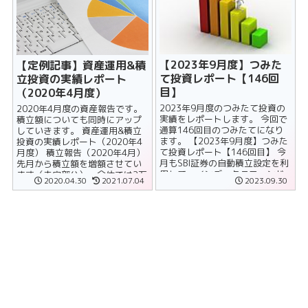
【2023年9月度】つみた
【定例記事】資産運用&積
て投資レポート【146回
立投資の実績レポート
目】
（2020年4月度）
2023年9月度のつみたて投資の
2020年4月度の資産報告です。
実績をレポートします。 今回で
積立額についても同時にアップ
通算146回目のつみたてになり
していきます。 資産運用&積立
ます。 【2023年9月度】つみた
投資の実績レポート（2020年4
て投資レポート【146回目】 今
月度） 積立報告（2020年4月）
月もSBI証券の自動積立設定を利
先月から積立額を増額させてい
用して、インデックスファンド
ます（赤字部分）。全体では2万
2020.04.30
2021.07.04
2023.09.30
の買い付けを行い......
円増の......