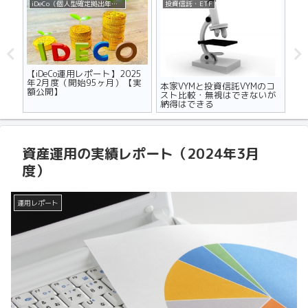
iDeCo（個人型確定拠出年金）
投資信託・ETF
不
ザの
【iDeCo運用レポート】2025
マ
世代
年2月度（開始95ヶ月）【実
り
本家VYMと投資信託VYMのコ
額公開】
メ
スト比較・無視はできないが
納得はできる
資産運用の実績レポート（2024年3月
度）
運用レポート