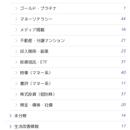
1
ゴールド・プラチナ
44
マネーリテラシー
16
メディア掲載
21
不動産・分譲マンション
23
収入関係・副業
31
投資信託・ETF
40
時事（マネー系）
11
書評（マネー系）
37
株式投資（個別株）
20
預金・債券・社債
14
未分類
17
生活改善情報