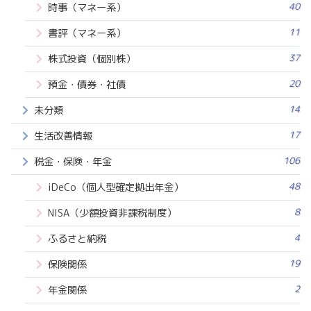
40
時事（マネー系）
11
書評（マネー系）
37
株式投資（個別株）
20
預金・債券・社債
14
未分類
17
生活改善情報
106
税金・保険・年金
48
iDeCo（個人型確定拠出年金）
8
NISA（少額投資非課税制度）
4
ふるさと納税
19
保険関係
2
年金関係