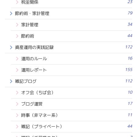
23
税金関係
79
節約術・家計管理
34
家計管理
44
節約術
172
資産運用の実践記録
16
運用のルール
155
運用レポート
112
雑記ブログ
10
オフ会（ちば会）
17
ブログ運営
11
時事（非マネー系）
44
雑記（プライベート）