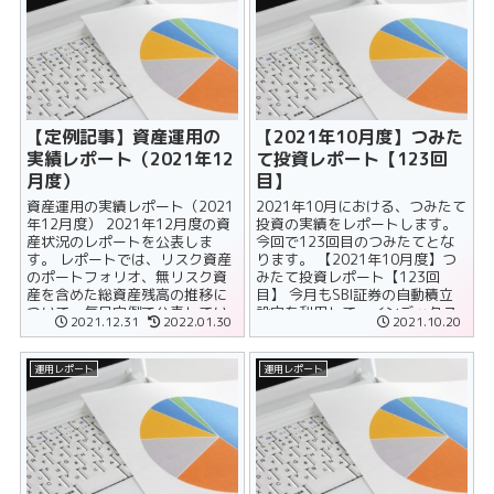
【定例記事】資産運用の
【2021年10月度】つみた
実績レポート（2021年12
て投資レポート【123回
月度）
目】
資産運用の実績レポート（2021
2021年10月における、つみたて
年12月度） 2021年12月度の資
投資の実績をレポートします。
産状況のレポートを公表しま
今回で123回目のつみたてとな
す。 レポートでは、リスク資産
ります。 【2021年10月度】つ
のポートフォリオ、無リスク資
みたて投資レポート【123回
産を含めた総資産残高の推移に
目】 今月もSBI証券の自動積立
ついて、毎月定例で公表してい
設定を利用して、インデックス
2021.12.31
2022.01.30
2021.10.20
ます。 保有株の評価額を追......
ファンドの買い......
運用レポート
運用レポート