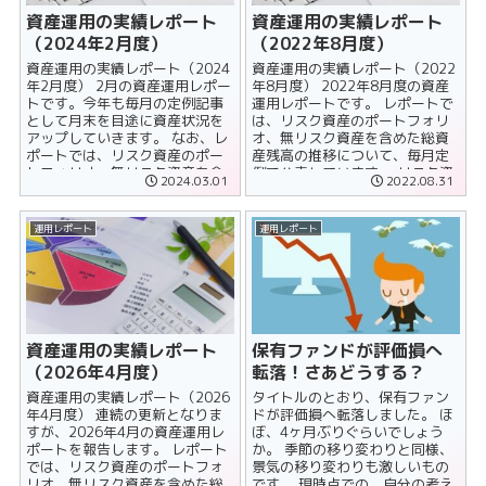
資産運用の実績レポート
資産運用の実績レポート
（2024年2月度）
（2022年8月度）
資産運用の実績レポート（2024
資産運用の実績レポート（2022
年2月度） 2月の資産運用レポー
年8月度） 2022年8月度の資産
トです。今年も毎月の定例記事
運用レポートです。 レポートで
として月末を目途に資産状況を
は、リスク資産のポートフォリ
アップしていきます。 なお、レ
オ、無リスク資産を含めた総資
ポートでは、リスク資産のポー
産残高の推移について、毎月定
トフォリオ、無リスク資産を含
例で公表しています。 リスク資
2024.03.01
2022.08.31
めた総資産残高の推移につい
産のポートフォリオ ......
て、......
運用レポート
運用レポート
資産運用の実績レポート
保有ファンドが評価損へ
（2026年4月度）
転落！さあどうする？
資産運用の実績レポート（2026
タイトルのとおり、保有ファン
年4月度） 連続の更新となりま
ドが評価損へ転落しました。 ほ
すが、2026年4月の資産運用レ
ぼ、4ヶ月ぶりぐらいでしょう
ポートを報告します。 レポート
か。 季節の移り変わりと同様、
では、リスク資産のポートフォ
景気の移り変わりも激しいもの
リオ、無リスク資産を含めた総
です。 現時点での、自分の考え