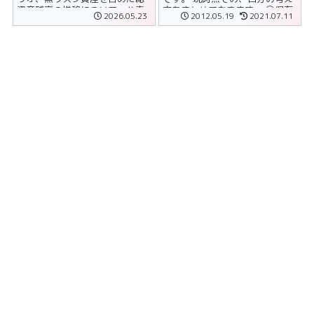
資産残高の推移について、公表
方をまとめておきます。 ①保有
2026.05.23
2012.05.19
2021.07.11
しています。 リスク資産の......
ファンドについて......