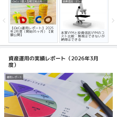
iDeCo（個人型確定拠出年金）
投資信託・ETF
不
ザの
【iDeCo運用レポート】2025
マ
世代
年2月度（開始95ヶ月）【実
り
本家VYMと投資信託VYMのコ
額公開】
メ
スト比較・無視はできないが
納得はできる
資産運用の実績レポート（2026年3月
度）
運用レポート