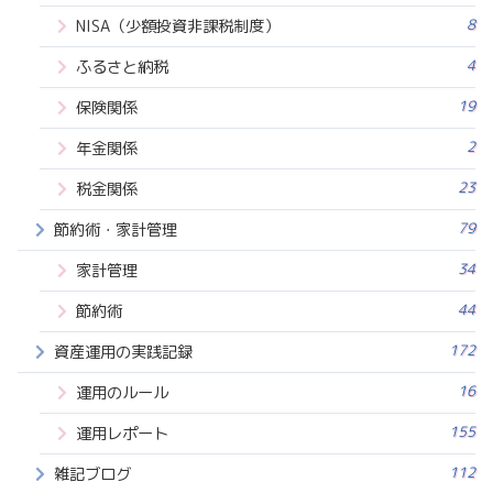
8
NISA（少額投資非課税制度）
4
ふるさと納税
19
保険関係
2
年金関係
23
税金関係
79
節約術・家計管理
34
家計管理
44
節約術
172
資産運用の実践記録
16
運用のルール
155
運用レポート
112
雑記ブログ