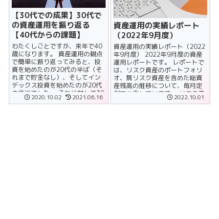
【30代での成果】30代で
の資産運用を振り返る
資産運用の実績レポート
【40代からの課題】
（2022年9月度）
わたくしごとですが、来年で40
資産運用の実績レポート（2022
歳になります。 資産運用の観点
年9月度） 2022年9月度の資産
で簡単に振り返ってみると、投
運用レポートです。 レポートで
資を始めたのが20代の半ば（そ
は、リスク資産のポートフォリ
れまで貯金なし）、そしてイン
オ、無リスク資産を含めた総資
デックス投資を始めたのが20代
産残高の推移について、毎月定
の後半でした。 それに対して30
例で公表しています。 リスク資
2020.10.02
2021.06.16
2022.10.01
代の資産運用はどうだった
産のポートフォリオ ......
か。......