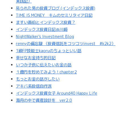
実践記）
吊られた男の投資ブログ (インデックス投資)
TIME IS MONEY キムのセミリタイア日記
ますい画伯とインデックス投資？
インデックス投資日記＠川崎
NightWalker's Investment Blog
rennyの備忘録 （投資信託をコツコツinvest #k2k2）
1級FP技能士kaoruのちょっといい話
幸せなお金持ち的日記
いつか子供に伝えたいお金の話
１億円を貯めてみよう！chapter2
もっとお金の話がしたい
アキバ系投信自作派
インデックス投資女子 Around40 Happy Life
海舟の中で資産設計を ver2.0