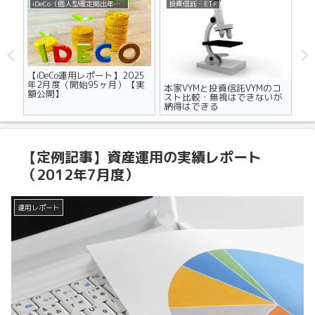
iDeCo（個人型確定拠出年金）
投資信託・ETF
不
ザの
【iDeCo運用レポート】2025
マ
世代
年2月度（開始95ヶ月）【実
り
本家VYMと投資信託VYMのコ
額公開】
メ
スト比較・無視はできないが
納得はできる
【定例記事】資産運用の実績レポート
（2012年7月度）
運用レポート