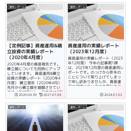
運用レポート
運用レポート
【定例記事】資産運用&積
資産運用の実績レポート
立投資の実績レポート
（2023年12月度）
（2020年4月度）
資産運用の実績レポート（2023
年12月度） 今年の記事第1弾
2020年4月度の資産報告です。
は、2023年12月度の資産運用レ
積立額についても同時にアップ
ポートです。のっけから昨年の
していきます。 資産運用&積立
ことについて取り上げてしまっ
投資の実績レポート（2020年4
て申し訳ありませんが、資産運
月度） 積立報告（2020年4月）
用の経緯については大事なネタ
先月から積立額を増額させてい
だと思いますし、個人的にも記
ます（赤字部分）。全体では2万
2020.04.30
2021.07.04
2024.01.02
録......
円増の......
運用レポート
運用レポート