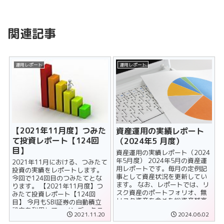
関連記事
運用レポート
運用レポート
【2021年11月度】つみた
資産運用の実績レポート
て投資レポート【124回
（2024年5 月度）
目】
資産運用の実績レポート（2024
年5月度） 2024年5月の資産運
2021年11月における、つみたて
用レポートです。毎月の定例記
投資の実績をレポートします。
事として資産状況を更新してい
今回で124回目のつみたてとな
ます。 なお、レポートでは、リ
ります。 【2021年11月度】つ
スク資産のポートフォリオ、無
みたて投資レポート【124回
リスク資産を含めた総資産残高
目】 今月もSBI証券の自動積立
の推移について、公表してい
設定を利用して、インデックス
2021.11.20
2024.06.02
ま......
ファンドの買い......