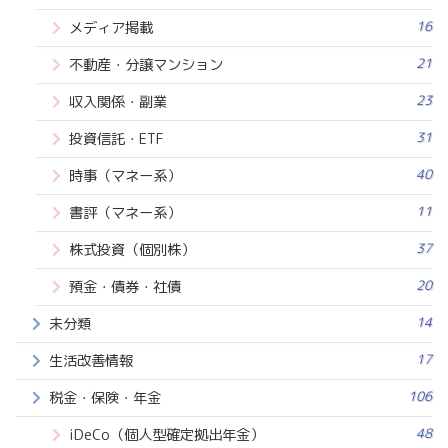
16
メディア掲載
21
不動産・分譲マンション
23
収入関係・副業
31
投資信託・ETF
40
時事（マネー系）
11
書評（マネー系）
37
株式投資（個別株）
20
預金・債券・社債
14
未分類
17
生活改善情報
106
税金・保険・年金
48
iDeCo（個人型確定拠出年金）