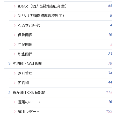
48
iDeCo（個人型確定拠出年金）
8
NISA（少額投資非課税制度）
4
ふるさと納税
19
保険関係
2
年金関係
23
税金関係
79
節約術・家計管理
34
家計管理
44
節約術
172
資産運用の実践記録
16
運用のルール
155
運用レポート