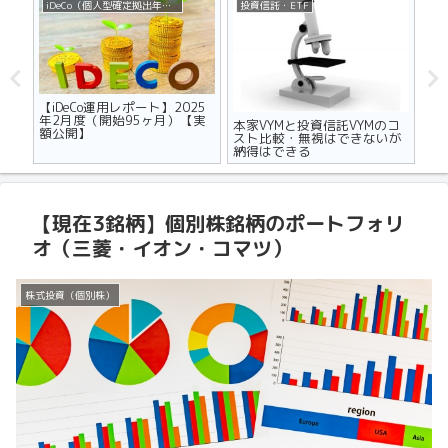
iDeCo（個人型確定拠出年金）
投資信託・ETF
不
ザの
【iDeCo運用レポート】2025
マ
世代
年2月度（開始95ヶ月）【実
り
本家VYMと投資信託VYMのコ
額公開】
メ
スト比較・無視はできないが
納得はできる
【現在3銘柄】個別株銘柄のポートフォリ
オ（三菱・イオン・コマツ）
株式投資（個別株）