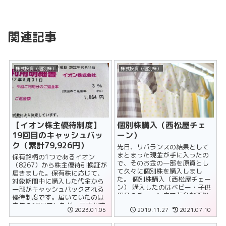
関連記事
株式投資（個別株）
株式投資（個別株）
【イオン株主優待制度】
個別株購入（西松屋チェ
19回目のキャッシュバッ
ーン）
ク（累計79,926円）
先日、リバランスの結果として
まとまった現金が手に入ったの
保有銘柄の1つであるイオン
で、そのお金の一部を原資とし
（8267）から株主優待引換証が
て久々に個別株を購入しまし
届きました。保有株に応じて、
た。 個別株購入（西松屋チェー
対象期間中に購入した代金から
ン） 購入したのはベビー・子供
一部がキャッシュバックされる
用品のチェーン店で有名な西松
優待制度です。届いていたのは
屋（7545）です......
去年の10月でしたが、記事化す
2023.01.05
2019.11.27
2021.07.10
るのを怠っていたためこのタイ
ミングでアッ......