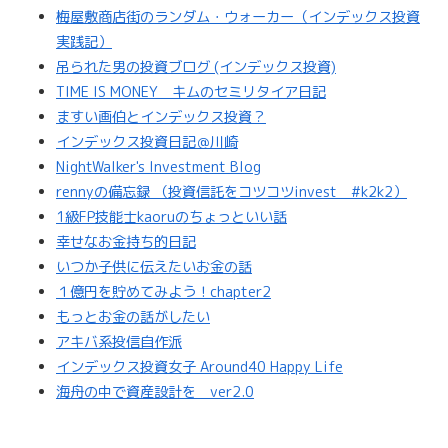
梅屋敷商店街のランダム・ウォーカー（インデックス投資
実践記）
吊られた男の投資ブログ (インデックス投資)
TIME IS MONEY キムのセミリタイア日記
ますい画伯とインデックス投資？
インデックス投資日記＠川崎
NightWalker's Investment Blog
rennyの備忘録 （投資信託をコツコツinvest #k2k2）
1級FP技能士kaoruのちょっといい話
幸せなお金持ち的日記
いつか子供に伝えたいお金の話
１億円を貯めてみよう！chapter2
もっとお金の話がしたい
アキバ系投信自作派
インデックス投資女子 Around40 Happy Life
海舟の中で資産設計を ver2.0