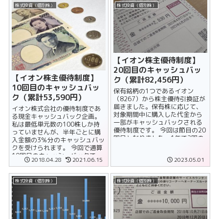
株式投資（個別株）
株式投資（個別株）
【イオン株主優待制度】
20回目のキャッシュバッ
【イオン株主優待制度】
ク（累計82,456円）
10回目のキャッシュバッ
保有銘柄の1つであるイオン
ク（累計53,590円）
（8267）から株主優待引換証が
届きました。保有株に応じて、
イオン株式会社の優待制度であ
対象期間中に購入した代金から
る現金キャッシュバック企画。
一部がキャッシュバックされる
私は最低単元数の100株しか持
優待制度です。 今回は節目の20
っていませんが、半年ごとに購
回目となりました。1年で2回の
入金額の3％分のキャッシュバッ
キャッシュバックですから、通
クを受けられます。 今回で通算
算10......
10回目のキャッシュバックで
2018.04.28
2021.06.15
2023.05.01
す。年2回ということは5年以上
ホ......
株式投資（個別株）
株式投資（個別株）