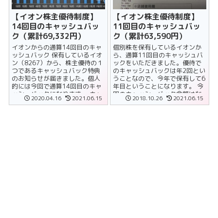
【イオン株主優待制度】
【イオン株主優待制度】
14回目のキャッシュバッ
11回目のキャッシュバッ
ク（累計69,332円）
ク（累計63,590円）
イオンからの通算14回目のキャ
個別株を保有しているイオンか
ッシュバック 保有しているイオ
ら、通算11回目のキャッシュバ
ン（8267）から、株主優待の１
ックをいただきました。優待で
つであるキャッシュバック特典
のキャッシュバックは年2回とい
のお知らせが届きました。個人
うことなので、今年で保有して6
的には今回で通算14回目のキャ
年目ということになります。 今
ッシュバックになります。 キャ
回のキャッシュバック金額はな
2020.04.16
2021.06.15
2018.10.26
2021.06.15
ッシュバックの金額 保......
んともキリがいい、ジャスト
10,0......