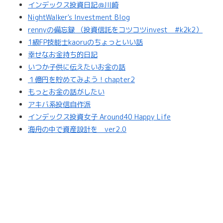
インデックス投資日記＠川崎
NightWalker's Investment Blog
rennyの備忘録 （投資信託をコツコツinvest #k2k2）
1級FP技能士kaoruのちょっといい話
幸せなお金持ち的日記
いつか子供に伝えたいお金の話
１億円を貯めてみよう！chapter2
もっとお金の話がしたい
アキバ系投信自作派
インデックス投資女子 Around40 Happy Life
海舟の中で資産設計を ver2.0