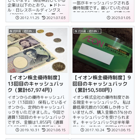
しています。 現在検討している
一部がキャッシュバックされる
企業は以下のとおり。 ►ドトー
優待制度です。届いていたのは
ル・日レスホールディングス
去年の10月でしたが、記事化す
（3087） 小売業 ►第一三
るのを怠っていたためこのタイ
2012.11.25
2021.07.03
2023.01.05
共（4568） 医薬品......
ミングでアッ......
株式投資（個別株）
株式投資（個別株）
【イオン株主優待制度】
【イオン株主優待制度】9
13回目のキャッシュバッ
回目のキャッシュバック
ク（累計67,974円）
（累計50,588円）
イオンからの優待キャッシュバ
イオン株式会社の優待制度であ
ック（13回目） 保有しているイ
る現金キャッシュバック。 私は
オンから、定例のキャッシュバ
最低単元数の100株しか持って
ックをいただきました。今回で
いませんが、購入金額の3％分の
通算13回目のキャッシュバック
キャッシュバックを受けられま
ですが、金額は1,855円（通算
す。キャッシュバックは半年単
67,974円）と過去最低でした。
位となっており、前回は4月に受
2019.10.31
2021.06.15
2017.10.24
2021.06.15
過去最低......
け取りました。 さて今回は保有
し......