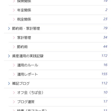
19
保険関係
2
年金関係
23
税金関係
79
節約術・家計管理
34
家計管理
44
節約術
172
資産運用の実践記録
16
運用のルール
155
運用レポート
112
雑記ブログ
10
オフ会（ちば会）
17
ブログ運営
11