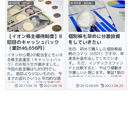
株式投資（個別株）
株式投資（個別株）
【イオン株主優待制度】8
個別株も早めに分散投資
回目のキャッシュバック
をしていきたい
（累計46,656円）
先日、初めて購入した個別株銘
柄のコマツ（6301）ですが、早
イオンから第2の配当金ともいえ
速含み益を出してくれていま
る株主返還金（キャッシュバッ
す。 ただ、インデックスファン
ク）のお知らせが届きました。
ドと比較すると、やはり値動き
今回の返金額は5,830円でし
が激しいと感じます。東証1部の
た。 前回より少ないものの、今
大型株でこれですから、新興市
までの流れでいうと平均的な感
場はいうまでもないでしょう。
じでしょうか。 今回で通算8回
2017.04.19
2021.06.16
2012.09.09
2021.06.23
......
目の返金、過去7回分と合......