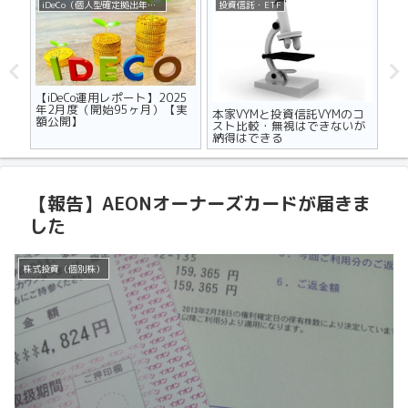
iDeCo（個人型確定拠出年金）
投資信託・ETF
不
ザの
【iDeCo運用レポート】2025
マ
世代
年2月度（開始95ヶ月）【実
り
本家VYMと投資信託VYMのコ
額公開】
メ
スト比較・無視はできないが
納得はできる
【報告】AEONオーナーズカードが届きま
した
株式投資（個別株）