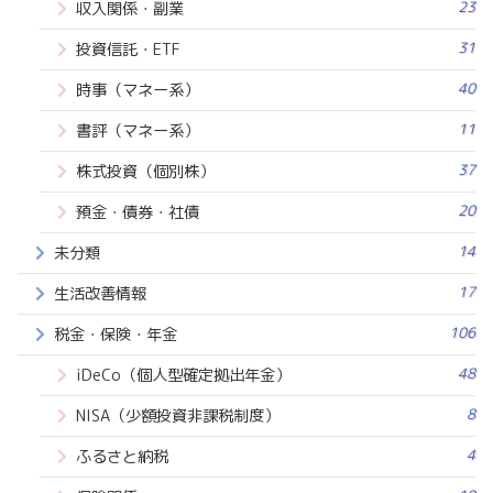
23
収入関係・副業
31
投資信託・ETF
40
時事（マネー系）
11
書評（マネー系）
37
株式投資（個別株）
20
預金・債券・社債
14
未分類
17
生活改善情報
106
税金・保険・年金
48
iDeCo（個人型確定拠出年金）
8
NISA（少額投資非課税制度）
4
ふるさと納税