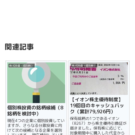
関連記事
株式投資（個別株）
株式投資（個別株）
【イオン株主優待制度】
19回目のキャッシュバッ
個別株投資の銘柄候補（8
ク（累計79,926円）
銘柄を検討中）
保有銘柄の1つであるイオン
現在4つの企業に個別投資してい
（8267）から株主優待引換証が
ますが、さらなる分散投資に向
届きました。保有株に応じて、
けて次の候補となる企業を選別
対象期間中に購入した代金から