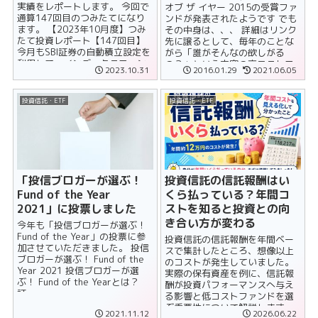
実績をレポートします。 今回で
オブ ザ イヤー 2015の受賞ファ
通算147回目のつみたてになり
ンドが発表されたようです でも
ます。 【2023年10月度】つみ
その中身は、、、 詳細はリンク
たて投資レポート【147回目】
先に譲るとして、毎年のことな
今月もSBI証券の自動積立設定を
がら「誰がそんなの欲しがる
利用して、インデックスファン
の？」という内容の高コストフ
2023.10.31
2016.01.29
2021.06.05
ドの買い付けを......
ァン......
投資信託・ETF
投資信託・ETF
「投信ブロガーが選ぶ！
投資信託の信託報酬はい
Fund of the Year
くら払っている？年間コ
2021」に投票しました
ストを知ると投資との向
き合い方が変わる
今年も「投信ブロガーが選ぶ！
Fund of the Year」の投票に参
投資信託の信託報酬を年間ベー
加させていただきました。 投信
スで集計したところ、想像以上
ブロガーが選ぶ！ Fund of the
のコストが発生していました。
Year 2021 投信ブロガーが選
実際の保有資産を例に、信託報
ぶ！ Fund of the Yearとは？
酬が投資パフォーマンスへ与え
証......
る影響と低コストファンドを選
ぶ重要性について解説します。
2021.11.12
2026.06.22