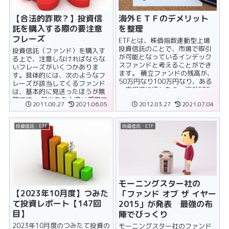
【合法的詐欺？】投資信
海外ＥＴＦのデメリット
託を購入する際の要注意
を整理
フレーズ
ETFとは、株価指数連動型上場
投資信託のことで、市場で取引
投資信託（ファンド）を購入す
が可能となっているインデック
る上で、注意しなければならな
スファンドと考えることができ
いフレーズがいくつかありま
ます。 積立ファンドの残高が、
す。具体的には、次のようなフ
50万円なり100万円なり、ある
レーズが該当してくるファンド
一定規模に達したら、海外ETF
は、基本的に見送ったほうが無
にリレー投資を検討したいと思
難です。 配当をお小遣い感覚で
2011.08.27
2021.06.05
2012.03.27
2021.07.04
って......
受け取れます♪ 毎月分配型ファ
ンド。......
投資信託・ETF
投資信託・ETF
モーニングスター社の
【2023年10月度】つみた
「ファンド オブ ザ イヤー
て投資レポート【147回
2015」が発表 最強の布
目】
陣でびっくり
2023年10月度のつみたて投資の
モーニングスター社のファンド