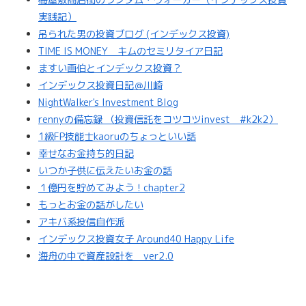
梅屋敷商店街のランダム・ウォーカー（インデックス投資
実践記）
吊られた男の投資ブログ (インデックス投資)
TIME IS MONEY キムのセミリタイア日記
ますい画伯とインデックス投資？
インデックス投資日記＠川崎
NightWalker's Investment Blog
rennyの備忘録 （投資信託をコツコツinvest #k2k2）
1級FP技能士kaoruのちょっといい話
幸せなお金持ち的日記
いつか子供に伝えたいお金の話
１億円を貯めてみよう！chapter2
もっとお金の話がしたい
アキバ系投信自作派
インデックス投資女子 Around40 Happy Life
海舟の中で資産設計を ver2.0