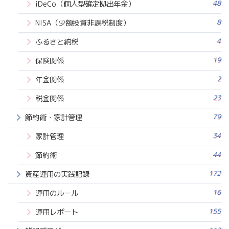
48
iDeCo（個人型確定拠出年金）
8
NISA（少額投資非課税制度）
4
ふるさと納税
19
保険関係
2
年金関係
23
税金関係
79
節約術・家計管理
34
家計管理
44
節約術
172
資産運用の実践記録
16
運用のルール
155
運用レポート