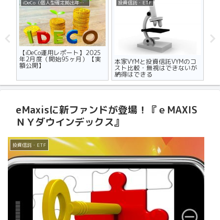
iDeCo（個人型確定拠出年金）
投資信託・ETF
不
ザの
【iDeCo運用レポート】2025
マ
世代
年2月度（開始95ヶ月）【実
り
本家VYMと投資信託VYMのコ
額公開】
メ
スト比較・無視はできないが
納得はできる
eMaxisに新ファンドが登場！『ｅMAXIS
ＮＹダウインデックス』
投資信託・ETF