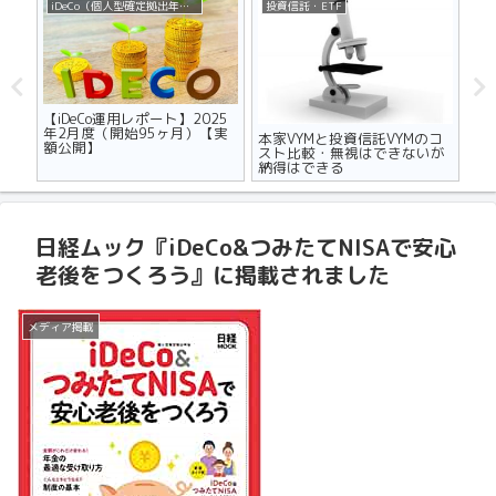
iDeCo（個人型確定拠出年金）
投資信託・ETF
不
ザの
【iDeCo運用レポート】2025
マ
世代
年2月度（開始95ヶ月）【実
り
本家VYMと投資信託VYMのコ
額公開】
メ
スト比較・無視はできないが
納得はできる
日経ムック『iDeCo&つみたてNISAで安心
老後をつくろう』に掲載されました
メディア掲載