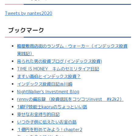
Tweets by nantes2020
ブックマーク
梅屋敷商店街のランダム・ウォーカー（インデックス投資
実践記）
吊られた男の投資ブログ (インデックス投資)
TIME IS MONEY キムのセミリタイア日記
ますい画伯とインデックス投資？
インデックス投資日記＠川崎
NightWalker's Investment Blog
rennyの備忘録 （投資信託をコツコツinvest #k2k2）
1級FP技能士kaoruのちょっといい話
幸せなお金持ち的日記
いつか子供に伝えたいお金の話
１億円を貯めてみよう！chapter2