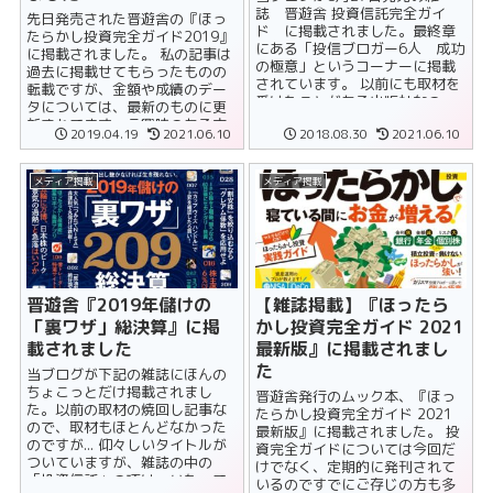
誌 晋遊舎 投資信託完全ガイ
先日発売された晋遊舎の『ほっ
ド に掲載されました。最終章
たらかし投資完全ガイド201​9』
にある「投信ブロガー6人 成功
に掲載されました。 私の記事は
の極意」というコーナーに掲載
過去に掲載せてもらったものの
されています。 以前にも取材を
転載ですが、金額や成績のデー
受けたことがある出版社なの
タについては、最新のものに更
で、今回は以前の取材内容をベ
新されてます。ご興味のある方
2019.04.19
2021.06.10
2018.08.30
2021.06.10
ースに、資産......
はぜひお確かめいただければ幸
いです......
メディア掲載
メディア掲載
晋遊舎『2019年儲けの
【雑誌掲載】『ほったら
「裏ワザ」総決算』に掲
かし投資完全ガイド 2021
載されました
最新版』に掲載されまし
た
当ブログが下記の雑誌にほんの
ちょこっとだけ掲載されまし
晋遊舎発行のムック本、『ほっ
た。以前の取材の焼回し記事な
たらかし投資完全ガイド 2021
ので、取材もほとんどなかった
最新版』に掲載されました。 投
のですが... 仰々しいタイトルが
資完全ガイドについては今回だ
ついていますが、雑誌の中の
けでなく、定期的に発刊されて
「投資信託」の項は、いたって
いるのですでにご存じの方も多