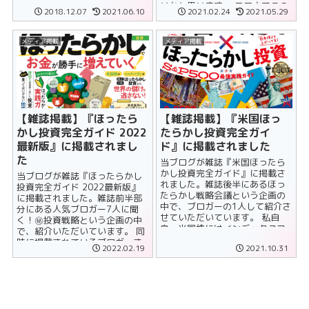
真面目というか手堅いこと......
いかと思います。 コロナでこの
2018.12.07
2021.06.10
2021.02.24
2021.05.29
先どうなるの？将来への不安
が......
メディア掲載
メディア掲載
【雑誌掲載】『ほったら
【雑誌掲載】『米国ほっ
かし投資完全ガイド 2022
たらかし投資完全ガイ
最新版』に掲載されまし
ド』に掲載されました
た
当ブログが雑誌『米国ほったら
かし投資完全ガイド』に掲載さ
当ブログが雑誌『ほったらかし
れました。雑誌後半にあるほっ
投資完全ガイド 2022最新版』
たらかし戦略会議という企画の
に掲載されました。雑誌前半部
中で、ブロガーの1人して紹介さ
分にある人気ブロガー7人に聞
せていただいています。 私自
く！㊙投資戦略という企画の中
身、米国株にはインデックスフ
で、紹介いただいています。 同
ァンドをとおして投資してい
時に掲載されているブロガーさ
2022.02.19
2021.10.31
る......
んを紹介します。 ◆ ......