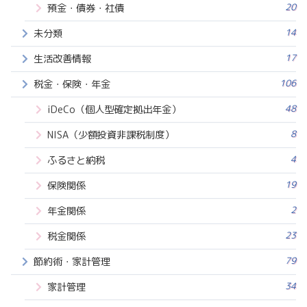
20
預金・債券・社債
14
未分類
17
生活改善情報
106
税金・保険・年金
48
iDeCo（個人型確定拠出年金）
8
NISA（少額投資非課税制度）
4
ふるさと納税
19
保険関係
2
年金関係
23
税金関係
79
節約術・家計管理
34
家計管理