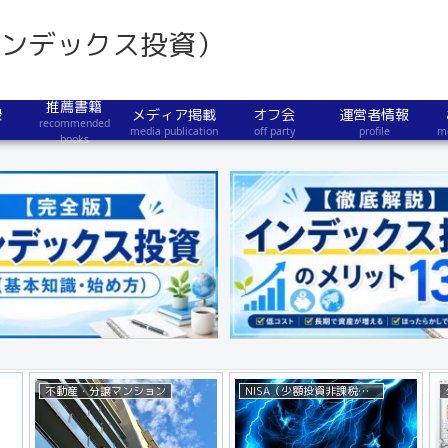
インデックス投資）
推薦書籍
録
メディア掲載
オフ会
運営者情報
recommended
media publication
off party
profile
m
books
不動産・分譲マンション
NISA（少額投資非課税制度）