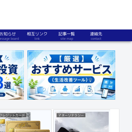
お知らせ
相互リンク
記事一覧
連絡先
essage board
link
site map
contact
クレジットカード
マネーリテラシー
不動産・