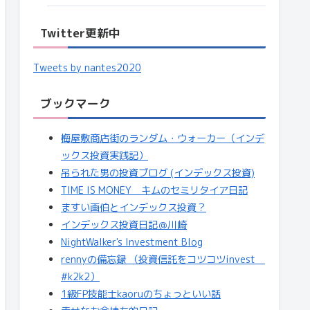
Twitter更新中
Tweets by nantes2020
ブックマーク
梅屋敷商店街のランダム・ウォーカー（インデ
ックス投資実践記）
吊られた男の投資ブログ (インデックス投資)
TIME IS MONEY キムのセミリタイア日記
ますい画伯とインデックス投資？
インデックス投資日記＠川崎
NightWalker's Investment Blog
rennyの備忘録 （投資信託をコツコツinvest
#k2k2）
1級FP技能士kaoruのちょっといい話