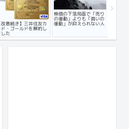
株価の下落局面で「売り
【マン
の衝動」よりも「買いの
コンビニ
【改悪続き】三井住友カ
衝動」が抑えられない人
デメリッ
ード・ゴールドを解約し
に読んでほしい記事
ました