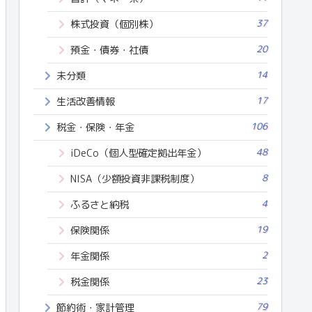
37
株式投資（個別株）
20
預金・債券・社債
14
未分類
17
生活改善情報
106
税金・保険・年金
48
iDeCo（個人型確定拠出年金）
8
NISA（少額投資非課税制度）
4
ふるさと納税
19
保険関係
2
年金関係
23
税金関係
79
節約術・家計管理