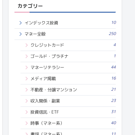
カテゴリー
10
インデックス投資
250
マネー全般
4
クレジットカード
1
ゴールド・プラチナ
44
マネーリテラシー
16
メディア掲載
21
不動産・分譲マンション
23
収入関係・副業
31
投資信託・ETF
40
時事（マネー系）
11
書評（マネー系）