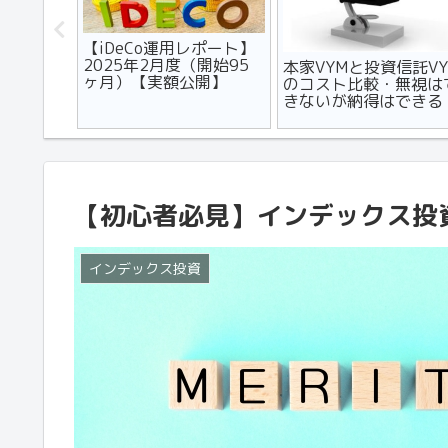
フルエン
【iDeCo運用レポート】
用を助成
2025年2月度（開始95
本家VYMと投資信託VY
ヶ月）【実額公開】
のコスト比較・無視は
きないが納得はできる
【初心者必見】インデックス投
インデックス投資