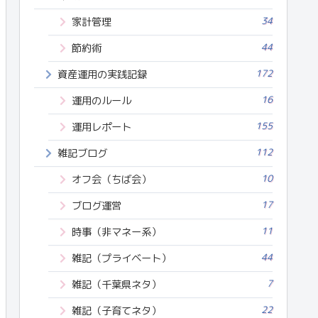
34
家計管理
44
節約術
172
資産運用の実践記録
16
運用のルール
155
運用レポート
112
雑記ブログ
10
オフ会（ちば会）
17
ブログ運営
11
時事（非マネー系）
44
雑記（プライベート）
7
雑記（千葉県ネタ）
22
雑記（子育てネタ）