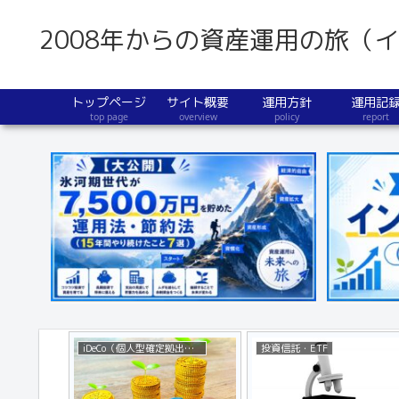
2008年からの資産運用の旅（
トップページ
サイト概要
運用方針
運用記
top page
overview
policy
report
iDeCo（個人型確定拠出年金）
投資信託・ETF