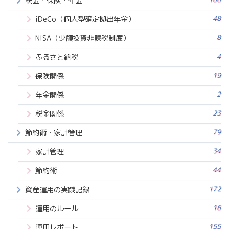
税金・保険・年金
48
iDeCo（個人型確定拠出年金）
8
NISA（少額投資非課税制度）
4
ふるさと納税
19
保険関係
2
年金関係
23
税金関係
79
節約術・家計管理
34
家計管理
44
節約術
172
資産運用の実践記録
16
運用のルール
155
運用レポート