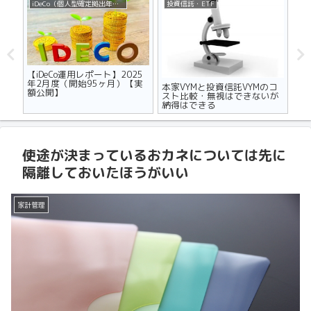
iDeCo（個人型確定拠出年金）
投資信託・ETF
不
ザの
【iDeCo運用レポート】2025
マ
世代
年2月度（開始95ヶ月）【実
り
本家VYMと投資信託VYMのコ
額公開】
メ
スト比較・無視はできないが
納得はできる
使途が決まっているおカネについては先に
隔離しておいたほうがいい
家計管理