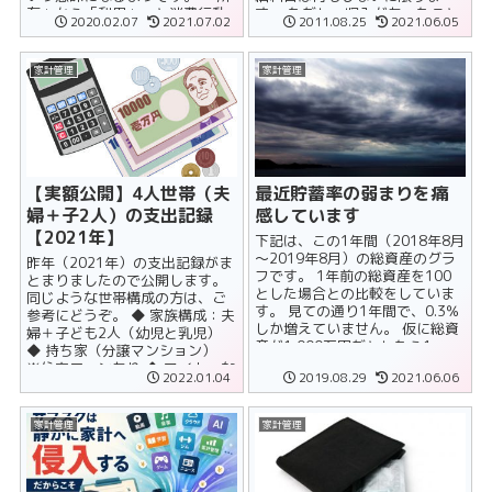
有」から「利用」へと消費行動
す。 ただし、収入があったこと
2020.02.07
2021.07.02
2011.08.25
2021.06.05
が移っていると言われています
に対するフォローは必要ですの
ので、今後は......
で、本当に......
家計管理
家計管理
【実額公開】4人世帯（夫
最近貯蓄率の弱まりを痛
婦＋子2人）の支出記録
感しています
【2021年】
下記は、この1年間（2018年8月
～2019年8月）の総資産のグラ
昨年（2021年）の支出記録がま
フです。 1年前の総資産を100
とまりましたので公開します。
とした場合との比較をしていま
同じような世帯構成の方は、ご
す。 見ての通り1年間で、0.3％
参考にどうぞ。 ◆ 家族構成：夫
しか増えていません。 仮に総資
婦＋子ども2人（幼児と乳児）
産が1,000万円だとしたら1,......
◆ 持ち家（分譲マンション）
※住宅ローンあり ◆ マイカーな
2022.01.04
2019.08.29
2021.06.06
し ◆ 首......
家計管理
家計管理