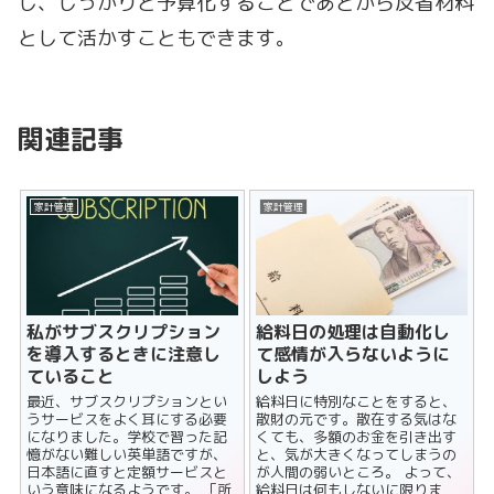
し、しっかりと予算化することであとから反省材料
として活かすこともできます。
関連記事
家計管理
家計管理
私がサブスクリプション
給料日の処理は自動化し
を導入するときに注意し
て感情が入らないように
ていること
しよう
最近、サブスクリプションとい
給料日に特別なことをすると、
うサービスをよく耳にする必要
散財の元です。散在する気はな
になりました。学校で習った記
くても、多額のお金を引き出す
憶がない難しい英単語ですが、
と、気が大きくなってしまうの
日本語に直すと定額サービスと
が人間の弱いところ。 よって、
いう意味になるようです。 「所
給料日は何もしないに限りま