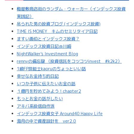
梅屋敷商店街のランダム・ウォーカー（インデックス投資
実践記）
吊られた男の投資ブログ (インデックス投資)
TIME IS MONEY キムのセミリタイア日記
ますい画伯とインデックス投資？
インデックス投資日記＠川崎
NightWalker's Investment Blog
rennyの備忘録 （投資信託をコツコツinvest #k2k2）
1級FP技能士kaoruのちょっといい話
幸せなお金持ち的日記
いつか子供に伝えたいお金の話
１億円を貯めてみよう！chapter2
もっとお金の話がしたい
アキバ系投信自作派
インデックス投資女子 Around40 Happy Life
海舟の中で資産設計を ver2.0