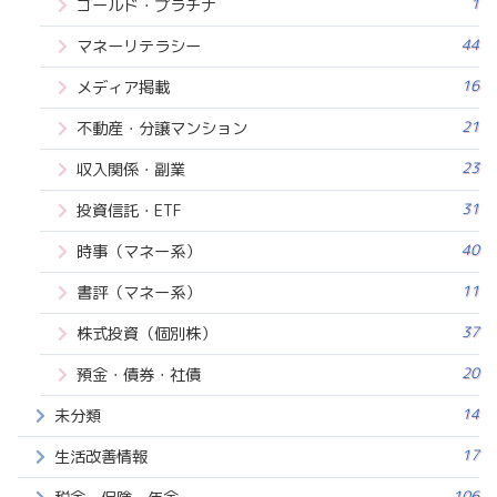
1
ゴールド・プラチナ
44
マネーリテラシー
16
メディア掲載
21
不動産・分譲マンション
23
収入関係・副業
31
投資信託・ETF
40
時事（マネー系）
11
書評（マネー系）
37
株式投資（個別株）
20
預金・債券・社債
14
未分類
17
生活改善情報
106