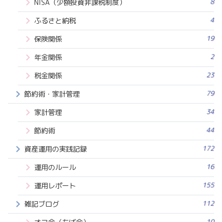
8
NISA（少額投資非課税制度）
4
ふるさと納税
19
保険関係
2
年金関係
23
税金関係
79
節約術・家計管理
34
家計管理
44
節約術
172
資産運用の実践記録
16
運用のルール
155
運用レポート
112
雑記ブログ
10