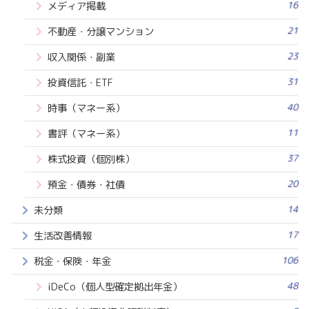
16
メディア掲載
21
不動産・分譲マンション
23
収入関係・副業
31
投資信託・ETF
40
時事（マネー系）
11
書評（マネー系）
37
株式投資（個別株）
20
預金・債券・社債
14
未分類
17
生活改善情報
106
税金・保険・年金
48
iDeCo（個人型確定拠出年金）