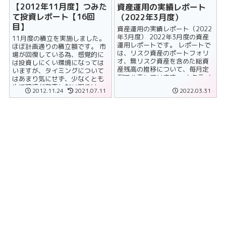
【2012年11月度】つみた
資産運用の実績レポート
て投資レポート【16回
（2022年3月度）
目】
資産運用の実績レポート（2022
年3月度） 2022年3月度の資産
11月度の積立を実施しました。
運用レポートです。 レポートで
ほぼ計画通りの積立額です。 市
は、リスク資産のポートフォリ
場が回復している為、感覚的に
オ、無リスク資産を含めた総資
は投資しにくい環境になっては
産残高の推移について、毎月定
いますが、タイミングについて
例で公表しています。 ウクライ
はあまり気にせず、少なくとも
ナ危機の影響で株価が一時......
生活環境が激変しない限りは、
2012.11.24
2021.07.11
2022.03.31
淡々とリスクアセットに資産を
投下してい......