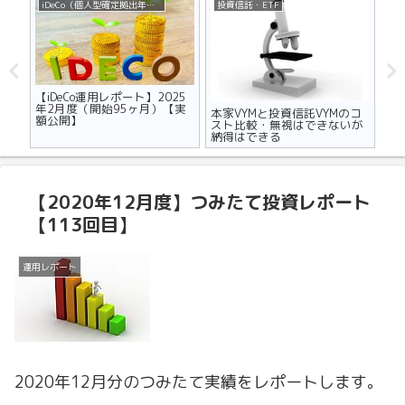
iDeCo（個人型確定拠出年金）
投資信託・ETF
不
ザの
【iDeCo運用レポート】2025
マ
世代
年2月度（開始95ヶ月）【実
り
本家VYMと投資信託VYMのコ
額公開】
メ
スト比較・無視はできないが
納得はできる
【2020年12月度】つみたて投資レポート
【113回目】
運用レポート
2020年12月分のつみたて実績をレポートします。