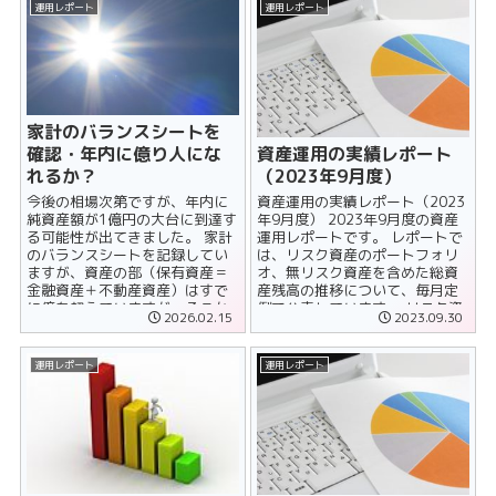
運用レポート
運用レポート
家計のバランスシートを
資産運用の実績レポート
確認・年内に億り人にな
（2023年9月度）
れるか？
資産運用の実績レポート（2023
今後の相場次第ですが、年内に
年9月度） 2023年9月度の資産
純資産額が1億円の大台に到達す
運用レポートです。 レポートで
る可能性が出てきました。 家計
は、リスク資産のポートフォリ
のバランスシートを記録してい
オ、無リスク資産を含めた総資
ますが、資産の部（保有資産＝
産残高の推移について、毎月定
金融資産＋不動産資産）はすで
例で公表しています。 リスク資
に億を超えていますが、そこか
2026.02.15
2023.09.30
産のポートフォリオ ......
ら負債の部（住宅ローン＋クレ
カ負債）を......
運用レポート
運用レポート