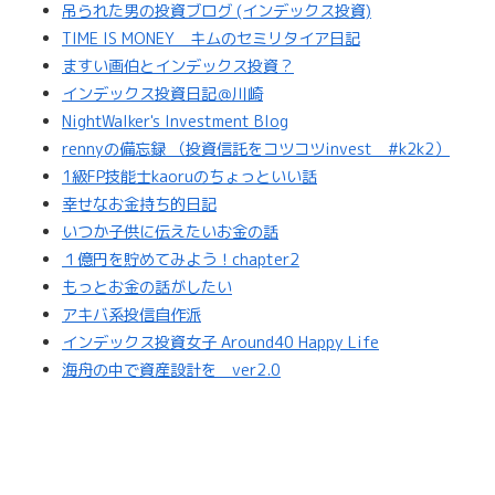
吊られた男の投資ブログ (インデックス投資)
TIME IS MONEY キムのセミリタイア日記
ますい画伯とインデックス投資？
インデックス投資日記＠川崎
NightWalker's Investment Blog
rennyの備忘録 （投資信託をコツコツinvest #k2k2）
1級FP技能士kaoruのちょっといい話
幸せなお金持ち的日記
いつか子供に伝えたいお金の話
１億円を貯めてみよう！chapter2
もっとお金の話がしたい
アキバ系投信自作派
インデックス投資女子 Around40 Happy Life
海舟の中で資産設計を ver2.0