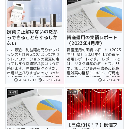
投資に正解はないのだか
資産運用の実績レポート
らできることをするしか
（2023年4月度）
ない
資産運用の実績レポート（2023
ここ最近、利益確定売りやリバ
年4月度） 2023年4月度の資産
ランスとは言えないようなアセ
運用レポートです。 レポートで
ットアロケーションの変更に走
は、リスク資産のポートフォリ
ってしまう投資家が多いように
オ、無リスク資産を含めた総資
感じます。理由は様々ですが、
産残高の推移について、毎月定
市場が上がりすぎたのでいった
例で公表しています。 運用につ
ん売却するとか、暴落時を見越
2014.12.17
2021.07.04
2023.04.30
いては自動積立設定を放置......
して現金を確保したいとか、そ
んな方が大半でし......
未分類
未分類
【三強時代！？】投信ブ