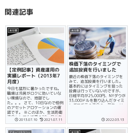
関連記事
未分類
未分類
株価下落のタイミングで
【定例記事】資産運用の
追加投資を行いました
実績レポート（2013年7
最近の株価下落のタイミングを
月度）
みて、追加投資を行いました。
基本的にはタイミングを狙った
今日も猛烈に暑かったですね。
投資は行っていないのですが、
職場は冷房がロクに効いていな
日経平均が25,000円、NYダウが
い環境なので、地獄でし
33,000ドルを割り込んだタイミ
た。。。 さて、10日なので恒例
ングで手元の資金の一部を、リ
のアセットアロケーションの確
スク資産に変えました。 ......
認です。 ※このほか、生活防衛
資金として生活費の20ヶ月分を
2013.07.10
2021.07.11
2022.03.13
確保 ※上記の現金比率は調整値
で......
マネーリテラシー
未分類