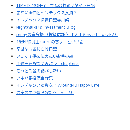
TIME IS MONEY キムのセミリタイア日記
ますい画伯とインデックス投資？
インデックス投資日記＠川崎
NightWalker's Investment Blog
rennyの備忘録 （投資信託をコツコツinvest #k2k2）
1級FP技能士kaoruのちょっといい話
幸せなお金持ち的日記
いつか子供に伝えたいお金の話
１億円を貯めてみよう！chapter2
もっとお金の話がしたい
アキバ系投信自作派
インデックス投資女子 Around40 Happy Life
海舟の中で資産設計を ver2.0