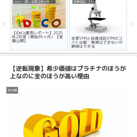
iDeCo（個人型確定拠出年金）
投資信託・ETF
不
ザの
【iDeCo運用レポート】2025
マ
世代
年2月度（開始95ヶ月）【実
り
本家VYMと投資信託VYMのコ
額公開】
メ
スト比較・無視はできないが
納得はできる
【逆転現象】希少価値はプラチナのほうが
上なのに金のほうが高い理由
未分類