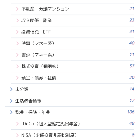
21
不動産・分譲マンション
23
収入関係・副業
31
投資信託・ETF
40
時事（マネー系）
11
書評（マネー系）
37
株式投資（個別株）
20
預金・債券・社債
14
未分類
17
生活改善情報
106
税金・保険・年金
48
iDeCo（個人型確定拠出年金）
8
NISA（少額投資非課税制度）