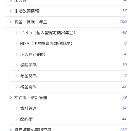
未分類
17
生活改善情報
106
税金・保険・年金
48
iDeCo（個人型確定拠出年金）
8
NISA（少額投資非課税制度）
4
ふるさと納税
19
保険関係
2
年金関係
23
税金関係
79
節約術・家計管理
34
家計管理
44
節約術
172
資産運用の実践記録