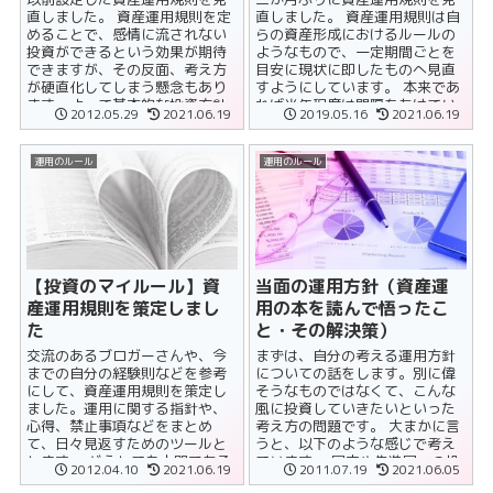
直しました。 資産運用規則を定
直しました。 資産運用規則は自
めることで、感情に流されない
らの資産形成におけるルールの
投資ができるという効果が期待
ようなもので、一定期間ごとを
できますが、その反面、考え方
目安に現状に即したものへ見直
が硬直化してしまう懸念もあり
すようにしています。 本来であ
ます。よって基本的な投資方針
れば半年程度は間隔をあけてい
2012.05.29
2021.06.19
2019.05.16
2021.06.19
から逸脱しない限りは、新しい
るのですが、あきらかな変更点
考え方を取り......
があった......
運用のルール
運用のルール
【投資のマイルール】資
当面の運用方針（資産運
産運用規則を策定しまし
用の本を読んで悟ったこ
た
と・その解決策）
交流のあるブロガーさんや、今
まずは、自分の考える運用方針
までの自分の経験則などを参考
についての話をします。別に偉
にして、資産運用規則を策定し
そうなものではなくて、こんな
ました。運用に関する指針や、
風に投資していきたいといった
心得、禁止事項などをまとめ
考え方の問題です。 大まかに言
て、日々見返すためのツールと
うと、以下のような感じで考え
します。 どうしても人間である
ています。 国内や先進国への投
2012.04.10
2021.06.19
2011.07.19
2021.06.05
以上、「感情」に流されてしま
資を基本とすることで安定......