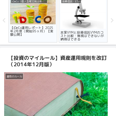
iDeCo（個人型確定拠出年金）
投資信託・ETF
不
ザの
【iDeCo運用レポート】2025
マ
世代
年2月度（開始95ヶ月）【実
り
本家VYMと投資信託VYMのコ
額公開】
メ
スト比較・無視はできないが
納得はできる
【投資のマイルール】資産運用規則を改訂
（2014年12月版）
運用のルール