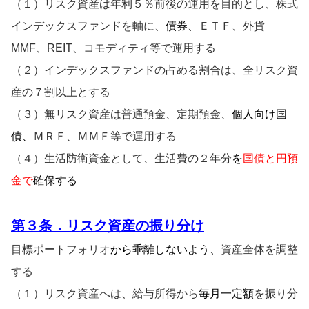
（１）リスク資産は年利５％前後の運用を目的とし、株式
インデックスファンドを
軸に、
債券、
ＥＴＦ、外貨
MMF、REIT、コモディティ等で運用する
（２）インデックスファンドの占める割合は、全リスク資
産の７割以上とする
（３）無リスク資産は普通預金、定期預金、
個人向け国
債、
ＭＲＦ、ＭＭＦ等で運用する
（４）生活防衛資金として、生活費の２年分
を
国債と円預
金で
確保する
第
３条．リスク資産の振り分け
目標ポートフォリオ
から乖離しないよう、
資産全体を調整
する
（１）リスク資産へは、給与所得から
毎月一定額
を振り分