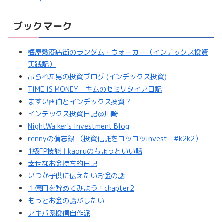
ブックマーク
梅屋敷商店街のランダム・ウォーカー（インデックス投資
実践記）
吊られた男の投資ブログ (インデックス投資)
TIME IS MONEY キムのセミリタイア日記
ますい画伯とインデックス投資？
インデックス投資日記＠川崎
NightWalker's Investment Blog
rennyの備忘録 （投資信託をコツコツinvest #k2k2）
1級FP技能士kaoruのちょっといい話
幸せなお金持ち的日記
いつか子供に伝えたいお金の話
１億円を貯めてみよう！chapter2
もっとお金の話がしたい
アキバ系投信自作派