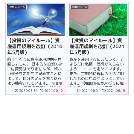
う場面が巡......
運用のルール
運用のルール
【投資のマイルール】資
【投資のマイルール】資
産運用規則を改訂（2016
産運用規則を改訂（2021
年5月版）
年5月版）
約半年ぶりに資産運用規則を見
資産を運用するにあたって、で
直しました。 基本的な投資方針
きるだけ私情・感情が入らない
には変更はありませんが、細か
ようにルールを定めています。
い部分を定期的に見直すことに
また、定期的に現状の生活に即
よって、自分の足元を振り返る
したものに見直すようにしてい
よい機会としています。 ※変更
ます。 今回は約8か月ぶりに規
点は赤字 資産運用規則（2016
則を改定しました（変更点は赤
2016.05.30
2021.06.19
2021.06.01
2021.06.19
年5月30日） 第１条．資産......
字） 【投資の......