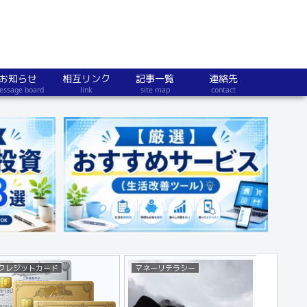
お知らせ
相互リンク
記事一覧
連絡先
essage board
link
site map
contact
クレジットカード
マネーリテラシー
不動産・