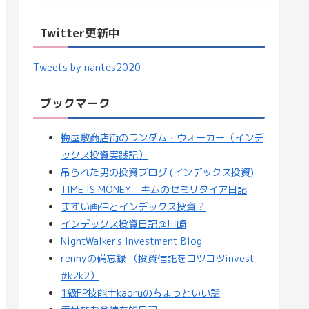
Twitter更新中
Tweets by nantes2020
ブックマーク
梅屋敷商店街のランダム・ウォーカー（インデ
ックス投資実践記）
吊られた男の投資ブログ (インデックス投資)
TIME IS MONEY キムのセミリタイア日記
ますい画伯とインデックス投資？
インデックス投資日記＠川崎
NightWalker's Investment Blog
rennyの備忘録 （投資信託をコツコツinvest
#k2k2）
1級FP技能士kaoruのちょっといい話