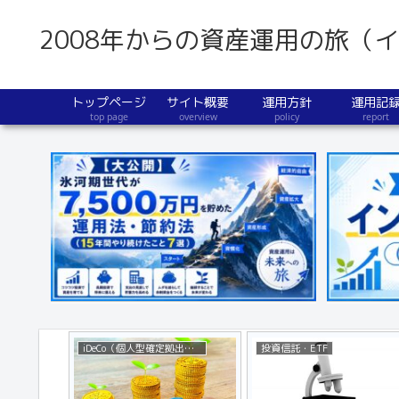
2008年からの資産運用の旅（
トップページ
サイト概要
運用方針
運用記
top page
overview
policy
report
iDeCo（個人型確定拠出年金）
投資信託・ETF