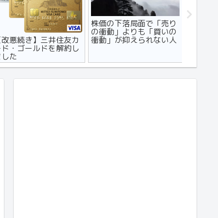
株価の下落局面で「売り
【マン
の衝動」よりも「買いの
コンビニ
【改悪続き】三井住友カ
衝動」が抑えられない人
デメリッ
ード・ゴールドを解約し
に読んでほしい記事
ました