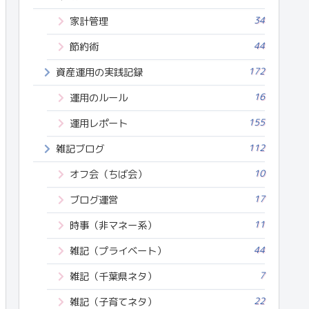
34
家計管理
44
節約術
172
資産運用の実践記録
16
運用のルール
155
運用レポート
112
雑記ブログ
10
オフ会（ちば会）
17
ブログ運営
11
時事（非マネー系）
44
雑記（プライベート）
7
雑記（千葉県ネタ）
22
雑記（子育てネタ）