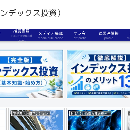
インデックス投資）
推薦書籍
録
メディア掲載
オフ会
運営者情報
recommended
media publication
off party
profile
m
books
不動産・分譲マンション
NISA（少額投資非課税制度）