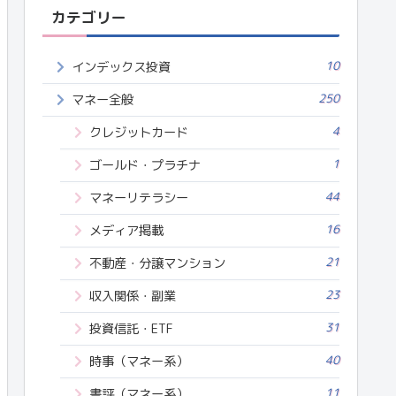
カテゴリー
10
インデックス投資
250
マネー全般
4
クレジットカード
1
ゴールド・プラチナ
44
マネーリテラシー
16
メディア掲載
21
不動産・分譲マンション
23
収入関係・副業
31
投資信託・ETF
40
時事（マネー系）
11
書評（マネー系）