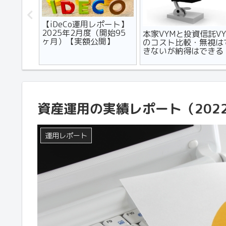
フルエン
【iDeCo運用レポート】
用を助成
2025年2月度（開始95
本家VYMと投資信託VY
ヶ月）【実額公開】
のコスト比較・無視は
きないが納得はできる
資産運用の実績レポート（202
運用レポート