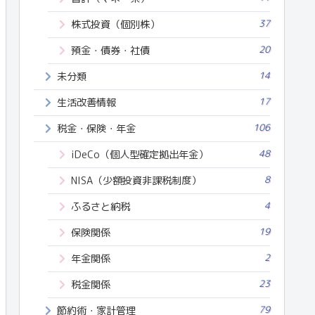
37
株式投資（個別株）
20
預金・債券・社債
14
未分類
17
生活改善情報
106
税金・保険・年金
48
iDeCo（個人型確定拠出年金）
8
NISA（少額投資非課税制度）
4
ふるさと納税
19
保険関係
2
年金関係
23
税金関係
79
節約術・家計管理