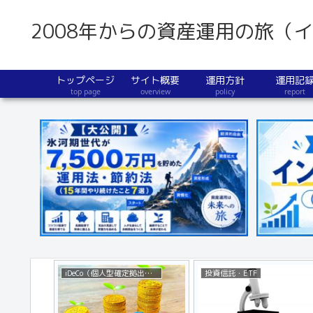
2008年からの資産運用の旅（
トップページ
サイト概要
運用方針
運用記
top page
overview
policy
report
iDeCo（個人型確定拠出年金）
投資信託・ETF