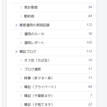
34
家計管理
44
節約術
172
資産運用の実践記録
16
運用のルール
155
運用レポート
112
雑記ブログ
10
オフ会（ちば会）
17
ブログ運営
11
時事（非マネー系）
44
雑記（プライベート）
7
雑記（千葉県ネタ）
22
雑記（子育てネタ）