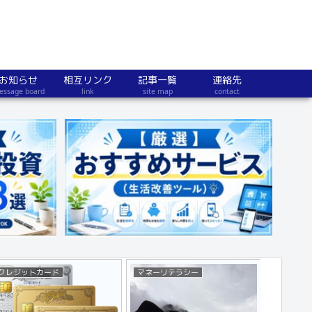
お知らせ
相互リンク
記事一覧
連絡先
essage board
link
site map
contact
クレジットカード
マネーリテラシー
不動産・