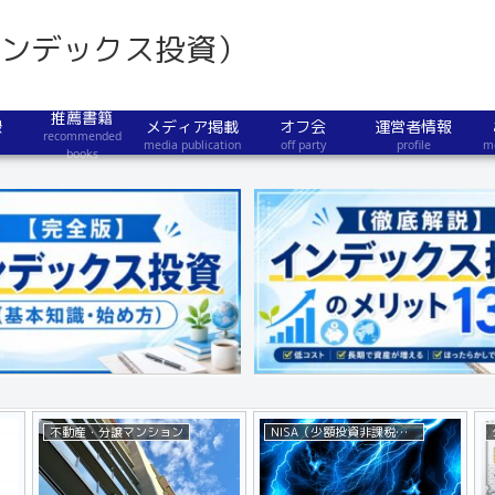
インデックス投資）
推薦書籍
録
メディア掲載
オフ会
運営者情報
recommended
media publication
off party
profile
m
books
不動産・分譲マンション
NISA（少額投資非課税制度）