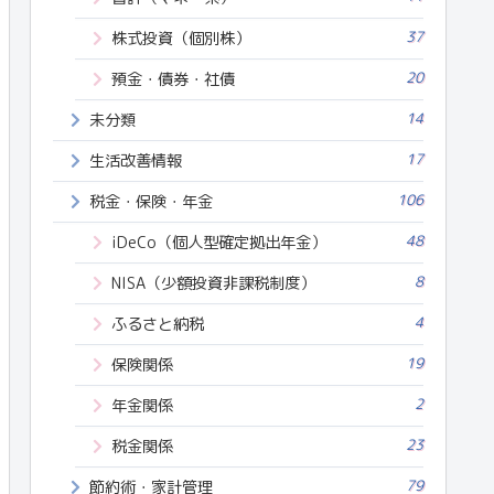
37
株式投資（個別株）
20
預金・債券・社債
14
未分類
17
生活改善情報
106
税金・保険・年金
48
iDeCo（個人型確定拠出年金）
8
NISA（少額投資非課税制度）
4
ふるさと納税
19
保険関係
2
年金関係
23
税金関係
79
節約術・家計管理