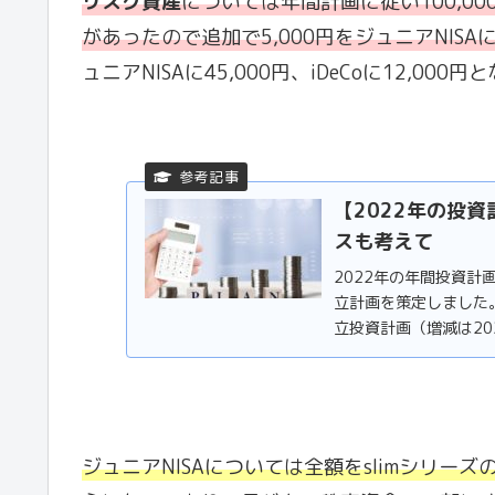
リスク資産
については年間計画に従い100
,0
があったので追加で5,000円をジュニアNIS
ュニアNISAに45,000円、iDeCoに12,000
【2022年の投
スも考えて
2022年の年間投資計
立計画を策定しました
立投資計画（増減は2021年
ジュニアNISAについては全額をslimシリー