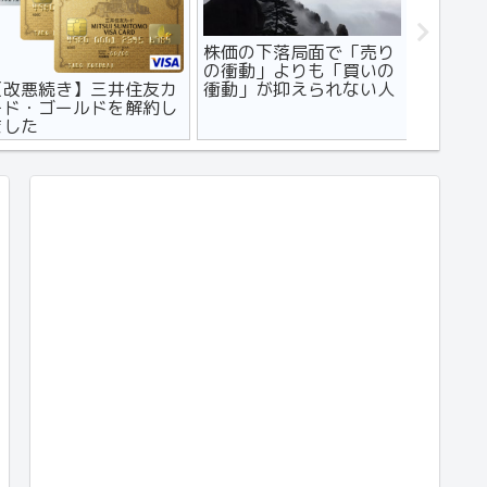
株価の下落局面で「売り
【マン
の衝動」よりも「買いの
コンビニ
【改悪続き】三井住友カ
衝動」が抑えられない人
デメリッ
ード・ゴールドを解約し
に読んでほしい記事
ました