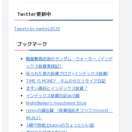
Twitter更新中
Tweets by nantes2020
ブックマーク
梅屋敷商店街のランダム・ウォーカー（インデ
ックス投資実践記）
吊られた男の投資ブログ (インデックス投資)
TIME IS MONEY キムのセミリタイア日記
ますい画伯とインデックス投資？
インデックス投資日記＠川崎
NightWalker's Investment Blog
rennyの備忘録 （投資信託をコツコツinvest
#k2k2）
1級FP技能士kaoruのちょっといい話