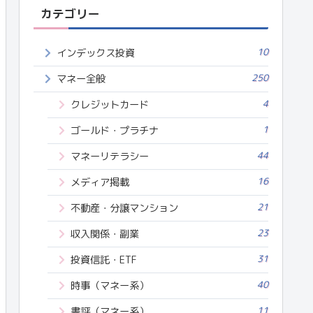
カテゴリー
10
インデックス投資
250
マネー全般
4
クレジットカード
1
ゴールド・プラチナ
44
マネーリテラシー
16
メディア掲載
21
不動産・分譲マンション
23
収入関係・副業
31
投資信託・ETF
40
時事（マネー系）
11
書評（マネー系）