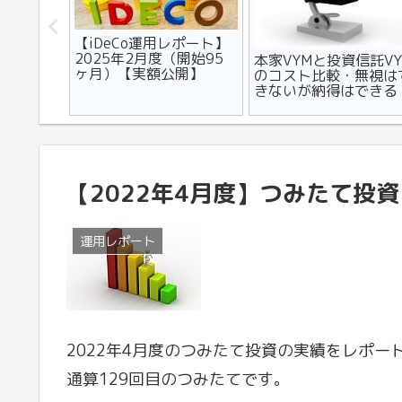
フルエン
【iDeCo運用レポート】
用を助成
2025年2月度（開始95
本家VYMと投資信託VY
ヶ月）【実額公開】
のコスト比較・無視は
きないが納得はできる
【2022年4月度】つみたて投資
運用レポート
2022年4月度のつみたて投資の実績をレポー
通算129回目のつみたてです。