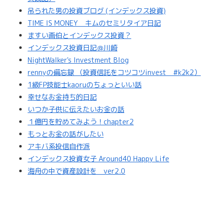
吊られた男の投資ブログ (インデックス投資)
TIME IS MONEY キムのセミリタイア日記
ますい画伯とインデックス投資？
インデックス投資日記＠川崎
NightWalker's Investment Blog
rennyの備忘録 （投資信託をコツコツinvest #k2k2）
1級FP技能士kaoruのちょっといい話
幸せなお金持ち的日記
いつか子供に伝えたいお金の話
１億円を貯めてみよう！chapter2
もっとお金の話がしたい
アキバ系投信自作派
インデックス投資女子 Around40 Happy Life
海舟の中で資産設計を ver2.0