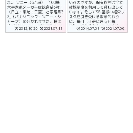
た。 ソニー（6758） 100株
いるのですが、保有銘柄は全て
大手家電メーカーは総合系3社
貸株制度を利用して貸し出して
（日立・東芝・三菱）と家電系3
います。そしてSBI証券の経営リ
社（パナソニック・ソニー・シ
スクを引き受ける取る代わり
ャープ）に分かれますが、特に
に、毎月（正確に言うと毎
後者3社については韓国系メーカ
日）、貸株金利を得ています。
2012.10.26
2021.07.11
2014.07.01
2021.07.06
ーとの競争や円高不況......
この貸株金利、SBI証券の場合は
ほ......