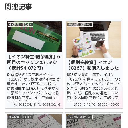
関連記事
株式投資（個別株）
株式投資（個別株）
【イオン株主優待制度】6
【個別株投資】イオン
回目のキャッシュバック
（8267）を購入しました
（累計34,072円）
個別株投資の一環で、イオン
保有銘柄の1つであるイオン
（8267）を購入しました。 PBR
（8267）から株主優待引換証が
も1以下となっており、チャート
届きました。保有株に応じて、
を見ても割安な状況であると判
対象期間中に購入した代金から
断。ただ、個別株の選定につい
一部がキャッシュバックされる
ては素人同然であると自認して
優待制度です。 今回で通算6回
いるので、あまりあてにはなり
目の返金、気になるキャッシュ
2016.04.15
2021.06.16
2012.10.10
2021.06.09
ません（適当です）。 イオンに
バック金額は6,357円でした。
つ......
過去5......
株式投資（個別株）
株式投資（個別株）