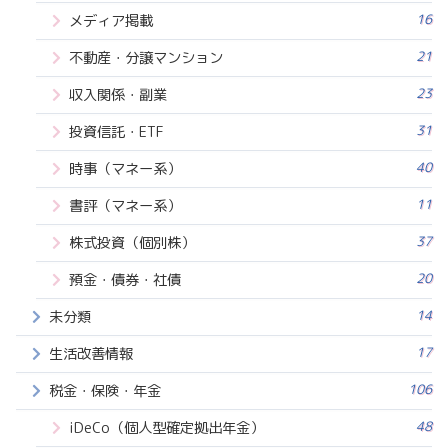
16
メディア掲載
21
不動産・分譲マンション
23
収入関係・副業
31
投資信託・ETF
40
時事（マネー系）
11
書評（マネー系）
37
株式投資（個別株）
20
預金・債券・社債
14
未分類
17
生活改善情報
106
税金・保険・年金
48
iDeCo（個人型確定拠出年金）