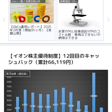
iDeCo（個人型確定拠出年金）
投資信託・ETF
不
ザの
【iDeCo運用レポート】2025
マ
世代
年2月度（開始95ヶ月）【実
り
本家VYMと投資信託VYMのコ
額公開】
メ
スト比較・無視はできないが
納得はできる
【イオン株主優待制度】12回目のキャッ
シュバック（累計66,119円）
株式投資（個別株）