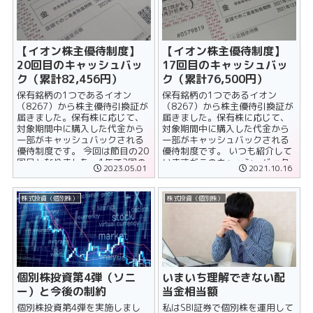
【イオン株主優待制度】
【イオン株主優待制度】
20回目のキャッシュバッ
17回目のキャッシュバッ
ク（累計82,456円）
ク（累計76,500円）
保有銘柄の1つであるイオン
保有銘柄の1つであるイオン
（8267）から株主優待引換証が
（8267）から株主優待引換証が
届きました。保有株に応じて、
届きました。保有株に応じて、
対象期間中に購入した代金から
対象期間中に購入した代金から
一部がキャッシュバックされる
一部がキャッシュバックされる
優待制度です。 今回は節目の20
優待制度です。 いつも紹介して
回目となりました。1年で2回の
いますがこのキャッシュバック
2023.05.01
2021.10.16
キャッシュバックですから、通
は、第二の配当とも言える魅力
算10......
的な制度で......
株式投資（個別株）
株式投資（個別株）
個別株投資第4弾（ソニ
いまいち理解できない配
ー）と今後の制約
当金相当額
個別株投資第4弾を実施しまし
私はSBI証券で個別株を運用して