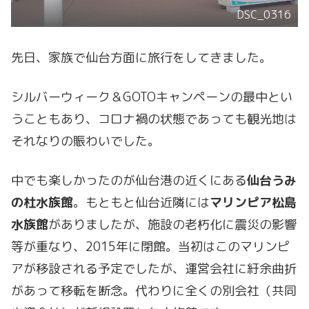
DSC_0316
先日、家族で仙台方面に旅行をしてきました。
シルバーウィーク＆GOTOキャンペーンの最中とい
うこともあり、コロナ禍の状態であっても観光地は
それなりの賑わいでした。
中でも楽しかったのが仙台港の近くにある
仙台うみ
の杜水族館
。もともと仙台近隣には
マリンピア松島
水族館
がありましたが、施設の老朽化に震災の影響
等が重なり、2015年に閉館。当初はこのマリンピ
アが移設される予定でしたが、運営会社に紆余曲折
があって移転を断念。代わりに全くの別会社（共同