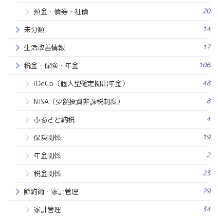
20
預金・債券・社債
14
未分類
17
生活改善情報
106
税金・保険・年金
48
iDeCo（個人型確定拠出年金）
8
NISA（少額投資非課税制度）
4
ふるさと納税
19
保険関係
2
年金関係
23
税金関係
79
節約術・家計管理
34
家計管理