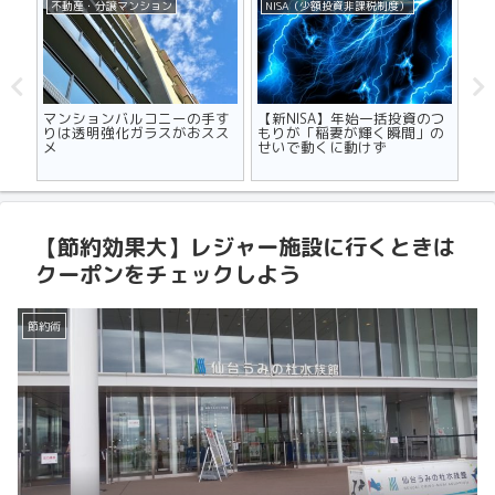
不動産・分譲マンション
NISA（少額投資非課税制度）
ク
マンションバルコニーの手す
【新NISA】年始一括投資のつ
りは透明強化ガラスがおスス
もりが「稲妻が輝く瞬間」の
のコ
メ
せいで動くに動けず
いが
【
ド
【節約効果大】レジャー施設に行くときは
クーポンをチェックしよう
節約術