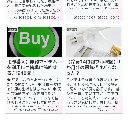
人それぞれいろいろな考え方が
Wimaxに変更しました。携帯性
あるかと思いますが、私が一番
と、費用面を追及した結果で
これだ！と思うのは、「その場
す。 以前からそうしたかったの
では買わない」ということで
ですが、引越しをした際に契約
2015.01.16
2021.06.14
2020.10.07
2021.06.16
す。 ......
したNTTが2年縛り（縛りという
か初回工......
節約術
節約術
【即導入】節約アイテム
【冷房24時間フル稼働】1
を利用して簡単に節約す
か月分の電気代はどうな
る方法10選！
った？
◆ 節約しようとおもっても、な
うだるような暑さが続いていま
かなか続かない… ◆ 手間をかけ
す。そして私は人に比べて暑さ
ずに節約生活をはじめたい ◆ 便
に弱いので冷房は必須です。 昔
利な節約アイテムを知りたい！
から一貫していますが、エアコ
〇 節約のコツは、ムリなく続
ンにかける電気代については、
けられること、そして節約によ
いっさい気にしていません。基
って生活満足度を下げないこと
本的にリビングは24時間つけっ
2021.06.25
2021.06.27
2021.08.11
です。楽しく取り組......
ぱなし、寝室の冷房も寝るとき
はつけっぱ......