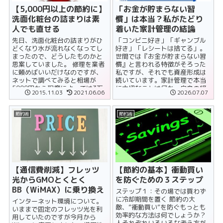
【5,000円以上の節約に】
「お金が貯まらない習
洗面化粧台の詰まりは素
慣」は本当？私がたどり
人でも直せる
着いた家計管理の結論
先日、洗面化粧台の詰まりがひ
「コンビニ好き」「ギャンブル
どくなり水が流れなくなってし
好き」「レシートは捨てる」。
まったので、どうしたものかと
世間では『お金が貯まらない習
思案していました。 修理を業者
慣』と言われる特徴がそろった
に頼めばいいだけなのですが、
私ですが、それでも資産形成は
ネットで調べてみると相場が
続いています。家計管理で本当
5000円から程度によっては3万
に大切なことは何か、自身の経
2015.11.03
2021.06.06
2026.07.07
円くらいかかるケースが多いと
験をもとに解説します。
のこと（泣......
節約術
節約術
【通信費削減】フレッツ
【節約の基本】衝動買い
光からGMOとくとく
を防ぐための３ステップ
BB（WiMAX）に乗り換え
ステップ１：その場では買わず
に冷却期間を置く 節約の大
インターネット環境について。
敵、”衝動買い”を防ぐもっとも
いままで固定のフレッツ光を利
効率的な方法は何でしょうか？
用していたのですが今月から