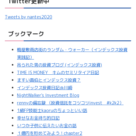
Twitter更新中
Tweets by nantes2020
ブックマーク
梅屋敷商店街のランダム・ウォーカー（インデックス投資
実践記）
吊られた男の投資ブログ (インデックス投資)
TIME IS MONEY キムのセミリタイア日記
ますい画伯とインデックス投資？
インデックス投資日記＠川崎
NightWalker's Investment Blog
rennyの備忘録 （投資信託をコツコツinvest #k2k2）
1級FP技能士kaoruのちょっといい話
幸せなお金持ち的日記
いつか子供に伝えたいお金の話
１億円を貯めてみよう！chapter2