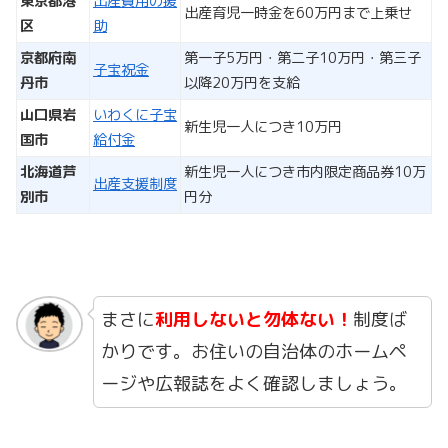
東京都港
出産費用の援
出産育児一時金を60万円まで上乗せ
区
助
京都府南
第一子5万円・第二子10万円・第三子
子宝祝金
丹市
以降20万円を支給
山口県岩
いわくに子宝
新生児一人につき10万円
国市
給付金
北海道芦
新生児一人につき市内限定商品券10万
出産支援制度
別市
円分
まさに
利用しないと勿体ない！
制度ば
かりです。お住いの自治体のホームペ
ージや広報誌をよく確認しましょう。