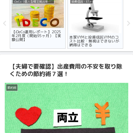
iDeCo（個人型確定拠出年金）
投資信託・ETF
不
ザの
【iDeCo運用レポート】2025
マ
世代
年2月度（開始95ヶ月）【実
り
本家VYMと投資信託VYMのコ
額公開】
メ
スト比較・無視はできないが
納得はできる
【夫婦で要確認】出産費用の不安を取り除
くための節約術７選！
節約術