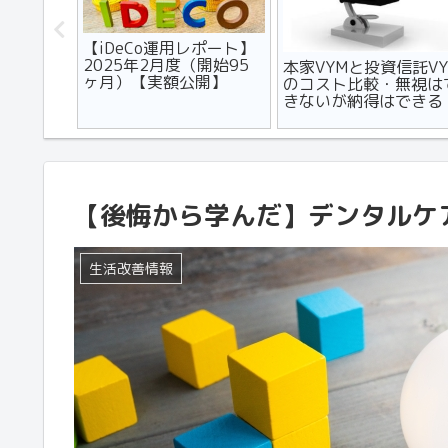
で「売り
【マンション】住民専用
【断捨離】ミニ財布を
「買いの
コンビニのメリット7選&
いこなすためのカード
れない人
デメリット3選
選術【具体例つきで紹
記事
介】
【後悔から学んだ】デンタルケ
生活改善情報