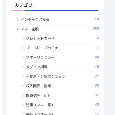
カテゴリー
10
インデックス投資
250
マネー全般
4
クレジットカード
1
ゴールド・プラチナ
44
マネーリテラシー
16
メディア掲載
21
不動産・分譲マンション
23
収入関係・副業
31
投資信託・ETF
40
時事（マネー系）
11
書評（マネー系）