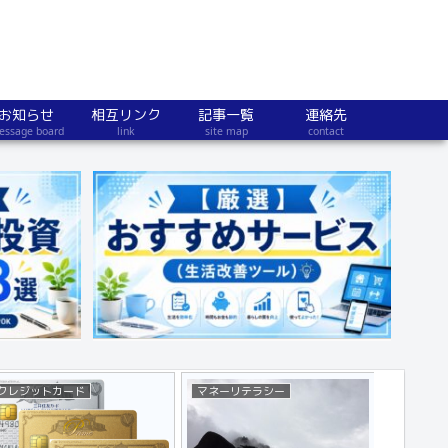
お知らせ
相互リンク
記事一覧
連絡先
essage board
link
site map
contact
マネーリテラシー
時事（マネー系）
雑記（子