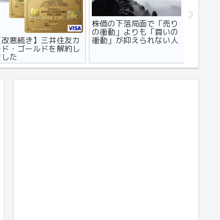
【デパート友の会】安易
【慎重かつ大胆に】コロ
【個人
に手を出さないほうがい
ナショックが落ち着くま
どもが
い理由【３つ】
での当面の投資戦略
させた