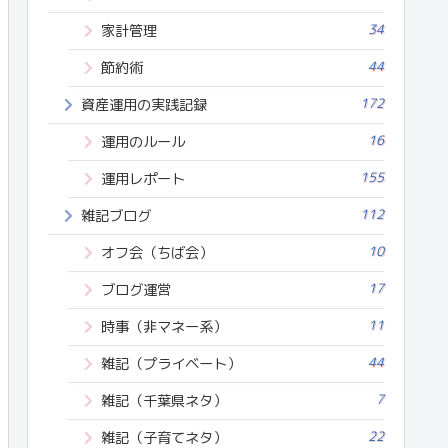
34
家計管理
44
節約術
172
資産運用の実践記録
16
運用のルール
155
運用レポート
112
雑記ブログ
10
オフ会（ちば会）
17
ブログ運営
11
時事（非マネー系）
44
雑記（プライベート）
7
雑記（千葉県ネタ）
22
雑記（子育てネタ）