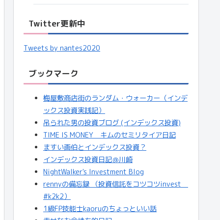
Twitter更新中
Tweets by nantes2020
ブックマーク
梅屋敷商店街のランダム・ウォーカー（インデ
ックス投資実践記）
吊られた男の投資ブログ (インデックス投資)
TIME IS MONEY キムのセミリタイア日記
ますい画伯とインデックス投資？
インデックス投資日記＠川崎
NightWalker's Investment Blog
rennyの備忘録 （投資信託をコツコツinvest
#k2k2）
1級FP技能士kaoruのちょっといい話