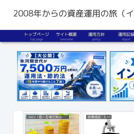
2008年からの資産運用の旅（
トップページ
サイト概要
運用方針
運用記
top page
overview
policy
report
不動産・分譲マンション
生活改善情報