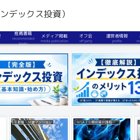
インデックス投資）
推薦書籍
録
メディア掲載
オフ会
運営者情報
recommended
media publication
off party
profile
m
books
節約術
不動産・分譲マンション