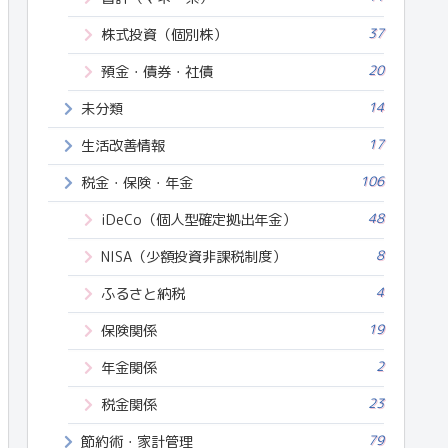
37
株式投資（個別株）
20
預金・債券・社債
14
未分類
17
生活改善情報
106
税金・保険・年金
48
iDeCo（個人型確定拠出年金）
8
NISA（少額投資非課税制度）
4
ふるさと納税
19
保険関係
2
年金関係
23
税金関係
79
節約術・家計管理