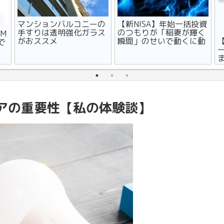
使
【難易度低】すぐに始め
【すまいる債】マンショ
厳
られるストレスフリーな
ン管理組合専用商品のメ
節約術【１８選】
リット・デメリット
アの重要性【私の体験談】