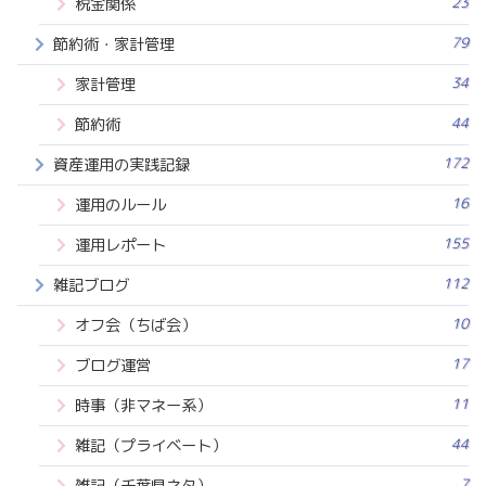
23
税金関係
79
節約術・家計管理
34
家計管理
44
節約術
172
資産運用の実践記録
16
運用のルール
155
運用レポート
112
雑記ブログ
10
オフ会（ちば会）
17
ブログ運営
11
時事（非マネー系）
44
雑記（プライベート）
7
雑記（千葉県ネタ）