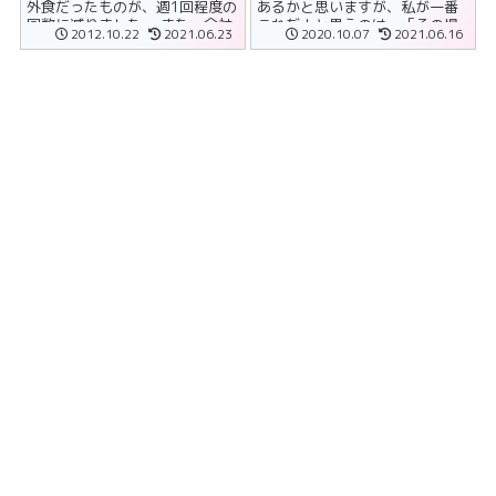
外食だったものが、週1回程度の
あるかと思いますが、私が一番
回数に減りました。 また、会社
これだ！と思うのは、「その場
2012.10.22
2021.06.23
2020.10.07
2021.06.16
にはコーヒーやお茶、水などが
では買わない」ということで
セルフサービ......
す。 ......