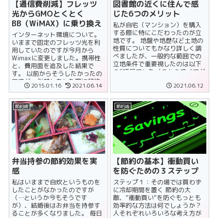
【通信費削減】フレッツ
図書館の近くに住んで感
光からGMOとくとく
じた6つのメリット
BB（WiMAX）に乗り換え
私が自宅（マンション）を購入
する際に特にこだわったのが立
インターネット環境について。
地です。 地盤や地歴など土地の
いままで固定のフレッツ光を利
性質についてもかなり詳しく調
用していたのですが今月から
べましたが、一般的な範囲での
Wimaxに変更しました。携帯性
立地条件で重要視したのは以下
と、費用面を追及した結果で
の6項目でした（これらすべてが
す。 以前からそうしたかったの
徒歩10分以内にあること） ◆
ですが、引越しをした際に契約
2015.01.16
2021.06.14
2021.06.12
......
したNTTが2年縛り（縛りという
か初回工......
節約術
節約術
弁当持参の節約効果を実
【節約の基本】衝動買い
感
を防ぐための３ステップ
私はいままで自炊というものを
ステップ１：その場では買わず
したことがなかったのですが
に冷却期間を置く 節約の大
（…というか今もそうです
敵、”衝動買い”を防ぐもっとも
が）、結婚後はお弁当を持参す
効率的な方法は何でしょうか？
ることが多くなりました。 毎日
人それぞれいろいろな考え方が