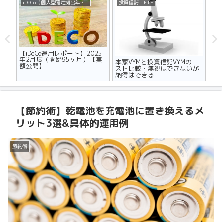
iDeCo（個人型確定拠出年金）
投資信託・ETF
不
ザの
【iDeCo運用レポート】2025
マ
世代
年2月度（開始95ヶ月）【実
り
本家VYMと投資信託VYMのコ
額公開】
メ
スト比較・無視はできないが
納得はできる
【節約術】乾電池を充電池に置き換えるメ
リット3選&具体的運用例
節約術