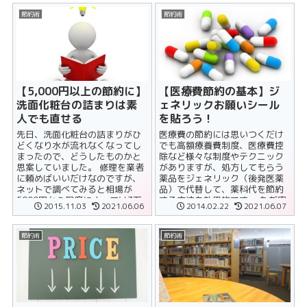
節約術
節約術
【5,000円以上の節約に】
【医療費節約の基本】ジ
洗面化粧台の詰まりは素
ェネリックお願いシール
人でも直せる
を貼ろう！
先日、洗面化粧台の詰まりがひ
医療費の節約には思いつくだけ
どくなり水が流れなくなってし
でも高額療養費制度、医療費控
まったので、どうしたものかと
除など様々な制度やテクニック
思案していました。 修理を業者
がありますが、処方してもらう
に頼めばいいだけなのですが、
薬品をジェネリック（後発医薬
ネットで調べてみると相場が
品）で代替して、薬科代を節約
5000円から程度によっては3万
する方法も効果的です。 ただ実
2015.11.03
2021.06.06
2014.02.22
2021.06.07
円くらいかかるケースが多いと
際には、特に気が小さい人はな
のこと（泣......
かなか窓口で......
節約術
節約術