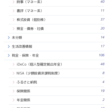
40
時事（マネー系）
11
書評（マネー系）
37
株式投資（個別株）
20
預金・債券・社債
14
未分類
17
生活改善情報
106
税金・保険・年金
48
iDeCo（個人型確定拠出年金）
8
NISA（少額投資非課税制度）
4
ふるさと納税
19
保険関係
2
年金関係