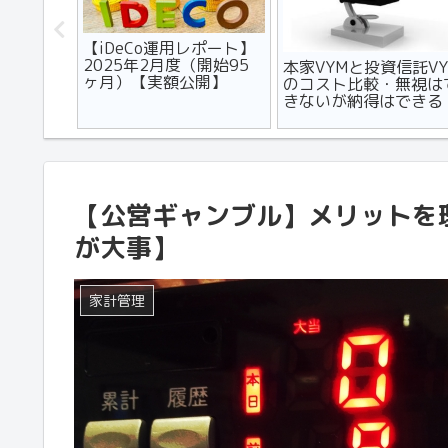
フルエン
【iDeCo運用レポート】
用を助成
2025年2月度（開始95
本家VYMと投資信託VY
ヶ月）【実額公開】
のコスト比較・無視は
きないが納得はできる
【公営ギャンブル】メリットを
が大事】
家計管理