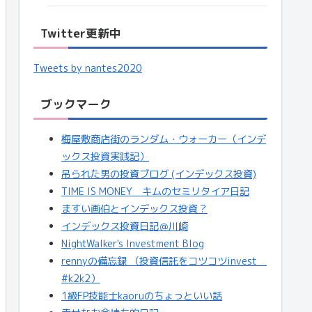
Twitter更新中
Tweets by nantes2020
ブックマーク
梅屋敷商店街のランダム・ウォーカー（インデ
ックス投資実践記）
吊られた男の投資ブログ (インデックス投資)
TIME IS MONEY キムのセミリタイア日記
ますい画伯とインデックス投資？
インデックス投資日記＠川崎
NightWalker's Investment Blog
rennyの備忘録 （投資信託をコツコツinvest
#k2k2）
1級FP技能士kaoruのちょっといい話