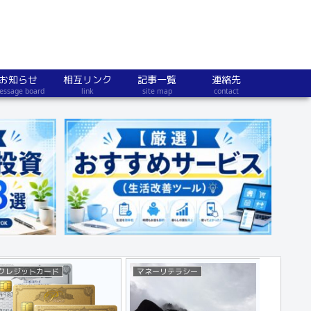
お知らせ
相互リンク
記事一覧
連絡先
essage board
link
site map
contact
クレジットカード
マネーリテラシー
不動産・