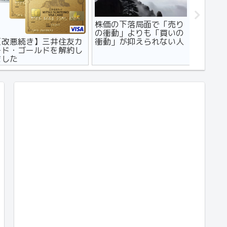
株価の下落局面で「売り
【マン
の衝動」よりも「買いの
コンビニ
【改悪続き】三井住友カ
衝動」が抑えられない人
デメリッ
ード・ゴールドを解約し
に読んでほしい記事
ました