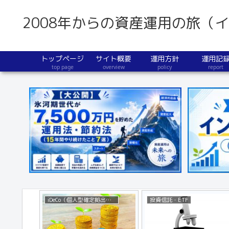
2008年からの資産運用の旅（
トップページ
サイト概要
運用方針
運用記
top page
overview
policy
report
iDeCo（個人型確定拠出年金）
投資信託・ETF