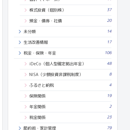
37
株式投資（個別株）
20
預金・債券・社債
14
未分類
17
生活改善情報
106
税金・保険・年金
48
iDeCo（個人型確定拠出年金）
8
NISA（少額投資非課税制度）
4
ふるさと納税
19
保険関係
2
年金関係
23
税金関係
79
節約術・家計管理