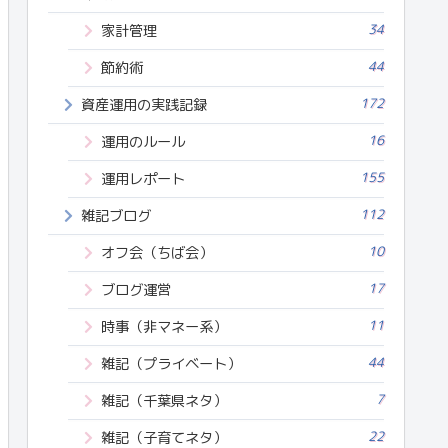
34
家計管理
44
節約術
172
資産運用の実践記録
16
運用のルール
155
運用レポート
112
雑記ブログ
10
オフ会（ちば会）
17
ブログ運営
11
時事（非マネー系）
44
雑記（プライベート）
7
雑記（千葉県ネタ）
22
雑記（子育てネタ）