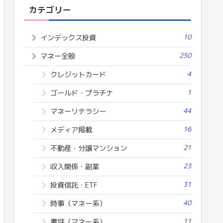
カテゴリー
10
インデックス投資
250
マネー全般
4
クレジットカード
1
ゴールド・プラチナ
44
マネーリテラシー
16
メディア掲載
21
不動産・分譲マンション
23
収入関係・副業
31
投資信託・ETF
40
時事（マネー系）
11
書評（マネー系）