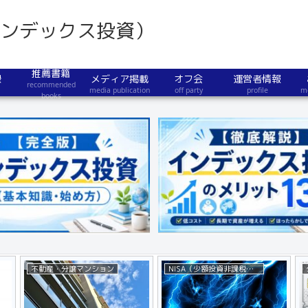
インデックス投資）
推薦書籍
録
メディア掲載
オフ会
運営者情報
recommended
media publication
off party
profile
m
books
不動産・分譲マンション
NISA（少額投資非課税制度）